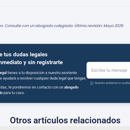
o. Consulte con un abogado colegiado. Última revisión: Mayo 2026.
e tus dudas legales
inmediato y sin registrarte
Escribe tu mensaje
egal
tienes a tu disposición a nuestro asistente
e ayudará a resolver cualquier duda legal que tengas.
Nuestro asistente no susti
sitas, te pondremos en contacto con un
abogado
do
para tu caso.
Otros artículos relacionados