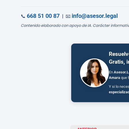
668 51 00 87
info@asesor.legal
📞
| 📧
Contenido elaborado con apoyo de IA. Carácter informativ
Resuelv
Gratis, 
En
Asesor.L
Amara
que t
Y si lo nece
especializa