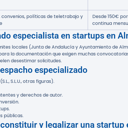
 convenios, políticas de teletrabajo y
Desde 150€ por 
e
continua mensua
do especialista en startups en A
ites locales (Junta de Andalucía y Ayuntamiento de Almer
epara la documentación que exigen muchas convocatoria
len desestimar solicitudes.
despacho especializado
., S.L.U., otras figuras).
atentes y derechos de autor.
nversión.
tups.
s públicas.
nstituir y legalizar una startup