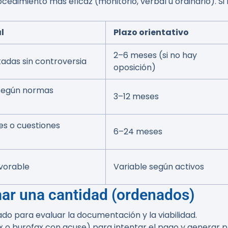
rocedimiento más eficaz (monitorio, verbal u ordinario). S
l
Plazo orientativo
2–6 meses (si no hay
das sin controversia
oposición)
 según normas
3–12 meses
es o cuestiones
6–24 meses
avorable
Variable según activos
mar una cantidad (ordenados)
ado para evaluar la documentación y la viabilidad.
ax o burofax con acuse) para intentar el pago y generar 