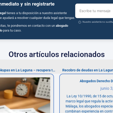
inmediato y sin registrarte
Escribe tu mensaje
egal
tienes a tu disposición a nuestro asistente
e ayudará a resolver cualquier duda legal que tengas.
Nuestro asistente no susti
sitas, te pondremos en contacto con un
abogado
do
para tu caso.
Otros artículos relacionados
Abogados especialistas en okupas en La Laguna – recupera tu vivienda
Recobro de deudas en La Lagun
Abogados Derecho D
junio 3
La Ley 10/1990, de 15 de octu
marco legal que regula la acti
Málaga, los abogados especia
combinan experiencia en contr