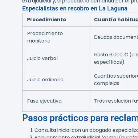
extrajudicial y, si procede, la demanda por el p
Especialistas en recobro en La Laguna
.
Procedimiento
Cuantía habitua
Procedimiento
Deudas documenta
monitorio
Hasta 6.000 € (o
Juicio verbal
específicas)
Cuantías superior
Juicio ordinario
complejas
Fase ejecutiva
Tras resolución f
Pasos prácticos para recla
Consulta inicial con un abogado especializ
Requerimiento extrajudicial formal (burof