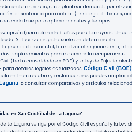
cedimiento monitorio; si no, plantear demanda por el cau
jecución de sentencia para cobrar (embargo de bienes, cuen
n en cada fase para optimizar costes y tiempos.
rescripción (normalmente 5 años para la mayoría de acci
la deuda. Actuar con rapidez suele ser determinante.
a prueba documental, formalizar el requerimiento, elegir
erdos o aplazamientos para maximizar la recuperación.
Civil (texto consolidado en BOE) y la Ley de Enjuiciamient
Código Civil (BOE)
OE para detalles legales actualizados:
tualmente en recobro y reclamaciones puedes ampliar inf
 Laguna
, o consultar comparativas y artículos relacionad
idad en San Cristóbal de La Laguna?
 La Laguna se rige por el Código Civil español y la Ley de
os judiciales que pueden variar desde el juicio verbal hast