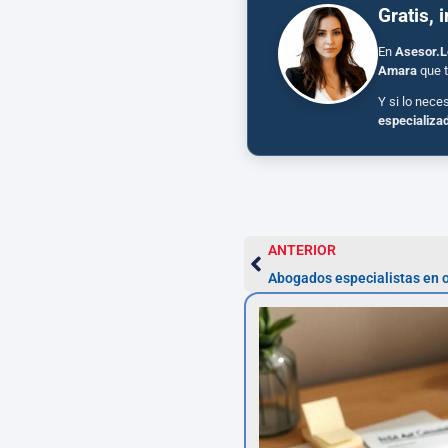
Gratis, 
En
Asesor.L
Amara
que t
Y si lo nece
especializa
ANTERIOR