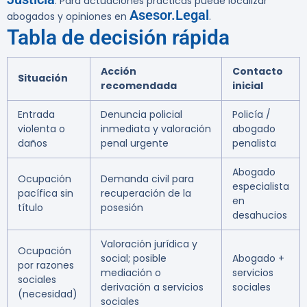
. Para actuaciones prácticas puede localizar
Asesor.Legal
abogados y opiniones en
.
Tabla de decisión rápida
Acción
Contacto
Situación
recomendada
inicial
Entrada
Denuncia policial
Policía /
violenta o
inmediata y valoración
abogado
daños
penal urgente
penalista
Abogado
Ocupación
Demanda civil para
especialista
pacífica sin
recuperación de la
en
título
posesión
desahucios
Valoración jurídica y
Ocupación
social; posible
Abogado +
por razones
mediación o
servicios
sociales
derivación a servicios
sociales
(necesidad)
sociales