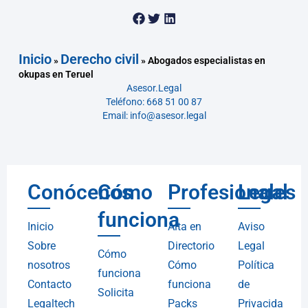
Inicio
Derecho civil
»
»
Abogados especialistas en
okupas en Teruel
Asesor.Legal
Teléfono: 668 51 00 87
Email: info@asesor.legal
Conócenos
Cómo
Profesionales
Legal
funciona
Inicio
Alta en
Aviso
Sobre
Directorio
Legal
Cómo
nosotros
Cómo
Política
funciona
Contacto
funciona
de
Solicita
Legaltech
Packs
Privacida