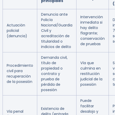
principales
(
Denuncia ante
Intervención
Policía
D
inmediata si
Actuación
Nacional/Guardia
i
hay delito
policial
Civil y
7
flagrante;
(denuncia)
acreditación de
s
conservación
titularidad o
s
de pruebas
indicios de delito
Demanda civil,
título de
Vía que
S
Procedimiento
propiedad o
culmina en
v
civil para
contrato y
restitución
s
recuperación
prueba de
judicial de la
c
de la posesión
pérdida de
posesión
t
posesión
Puede
facilitar
P
Existencia de
Vía penal
desalojo y
i
delito (entrada