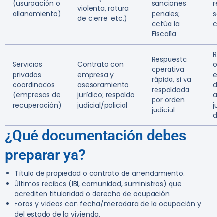
(usurpación o
sanciones
r
violenta, rotura
allanamiento)
penales;
s
de cierre, etc.)
actúa la
c
Fiscalía
R
Respuesta
Servicios
Contrato con
o
operativa
privados
empresa y
e
rápida, si va
coordinados
asesoramiento
d
respaldada
(empresas de
jurídico; respaldo
a
por orden
recuperación)
judicial/policial
j
judicial
d
¿Qué documentación debes
preparar ya?
Título de propiedad o contrato de arrendamiento.
Últimos recibos (IBI, comunidad, suministros) que
acrediten titularidad o derecho de ocupación.
Fotos y vídeos con fecha/metadata de la ocupación y
del estado de la vivienda.