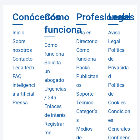
Conócenos
Cómo
Profesionales
Legal
funciona
Inicio
Alta en
Aviso
Sobre
Directorio
Legal
Cómo
nosotros
Cómo
Política
funciona
Contacto
funciona
de
Solicita
Legaltech
Packs
Privacida
un
FAQ
Publicitari
d
abogado
Inteligenci
os
Política
Urgencias
a artificial
Soporte
de
/ 24h
Prensa
Técnico
Cookies
Enlaces
Categoría
Condicion
de interés
s
es
Registrar
Medios
Generales
me
de
Confidenc