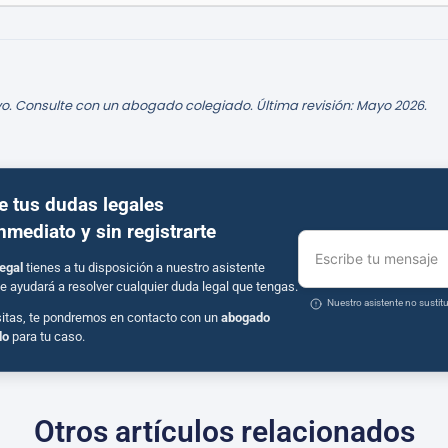
o. Consulte con un abogado colegiado. Última revisión: Mayo 2026.
e tus dudas legales
inmediato y sin registrarte
Escribe tu mensaje
egal
tienes a tu disposición a nuestro asistente
e ayudará a resolver cualquier duda legal que tengas.
Nuestro asistente no susti
sitas, te pondremos en contacto con un
abogado
do
para tu caso.
Otros artículos relacionados