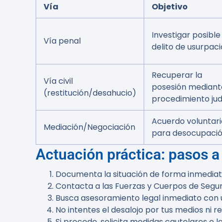
Vía
Objetivo
Investigar posible
Vía penal
delito de usurpac
Recuperar la
Vía civil
posesión mediant
(restitución/desahucio)
procedimiento judi
Acuerdo voluntari
Mediación/Negociación
para desocupaci
Actuación práctica: pasos a
Documenta la situación de forma inmediata
Contacta a las Fuerzas y Cuerpos de Seguri
Busca asesoramiento legal inmediato con u
No intentes el desalojo por tus medios ni re
Si procede, solicita medidas cautelares o 