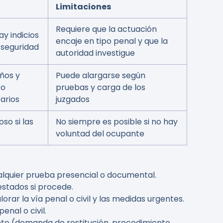
Limitaciones
Requiere que la actuación
ay indicios
encaje en tipo penal y que la
e seguridad
autoridad investigue
ños y
Puede alargarse según
to
pruebas y carga de los
arios
juzgados
so si las
No siempre es posible si no hay
voluntad del ocupante
alquier prueba presencial o documental.
estados si procede.
ar la vía penal o civil y las medidas urgentes.
enal o civil.
iente (demanda de restitución, procedimiento