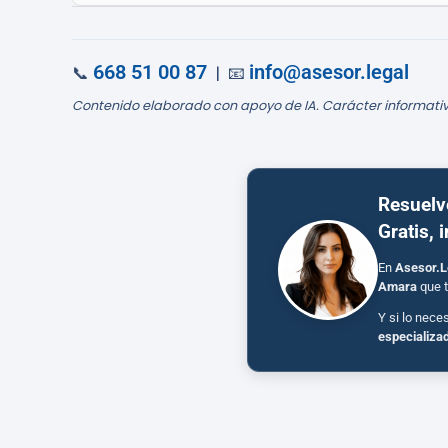
668 51 00 87
info@asesor.legal
📞
| 📧
Contenido elaborado con apoyo de IA. Carácter informativ
Resuelv
Gratis, 
En
Asesor.L
Amara
que t
Y si lo nece
especializa