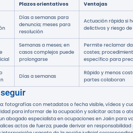
Plazos orientativos
Ventajas
Días a semanas para
Actuación rápida si h
denuncia; meses para
ión
delictivos y riesgo d
resolución
Semanas a meses; en
Permite reclamar da
e
casos complejos puede
costes; procedimien
cial
prolongarse
específico para prec
o
Rápido y menos costo
Días a semanas
ón
partes colaboran
 seguir
: fotografías con metadatos o fecha visible, vídeos y cu
dad para informar de la ocupación y solicitar actas o at
n abogado especialista en ocupaciones en Jaén para valor
alices actos de fuerza; puede derivar en responsabilidad p
la interposición urgente de la acción judicial correspond