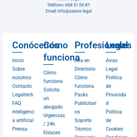
Teléfono: 668 51 00 87
Email: info@asesor.legal
Conócenos
Cómo
Profesionales
Legal
funciona
Inicio
Alta en
Aviso
Sobre
Directorio
Legal
Cómo
nosotros
Cómo
Política
funciona
Contacto
funciona
de
Solicita
Legaltech
Packs
Privacida
un
FAQ
Publicitari
d
abogado
Inteligenci
os
Política
Urgencias
a artificial
Soporte
de
/ 24h
Prensa
Técnico
Cookies
Enlaces