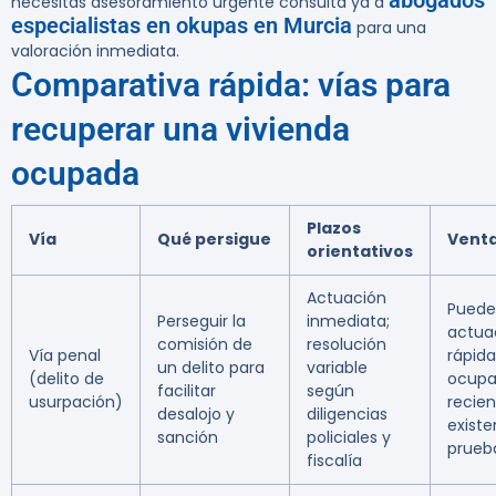
abogados
necesitas asesoramiento urgente consulta ya a
especialistas en okupas en Murcia
para una
valoración inmediata.
Comparativa rápida: vías para
recuperar una vivienda
ocupada
Plazos
Vía
Qué persigue
Venta
orientativos
Actuación
Puede
Perseguir la
inmediata;
actua
comisión de
resolución
Vía penal
rápida 
un delito para
variable
(delito de
ocupa
facilitar
según
usurpación)
recien
desalojo y
diligencias
existe
sanción
policiales y
prueb
fiscalía