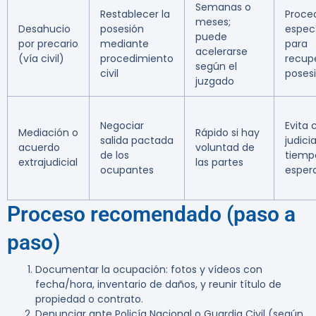
Semanas o
Restablecer la
Proce
meses;
Desahucio
posesión
espec
puede
por precario
mediante
para
acelerarse
(vía civil)
procedimiento
recupe
según el
civil
poses
juzgado
Negociar
Evita 
Mediación o
Rápido si hay
salida pactada
judici
acuerdo
voluntad de
de los
tiemp
extrajudicial
las partes
ocupantes
esper
Proceso recomendado (paso a
paso)
Documentar la ocupación: fotos y vídeos con
fecha/hora, inventario de daños, y reunir título de
propiedad o contrato.
Denunciar ante Policía Nacional o Guardia Civil (según