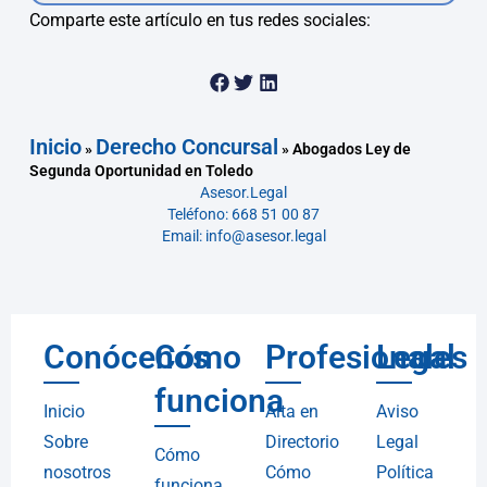
Comparte este artículo en tus redes sociales:
Inicio
Derecho Concursal
»
»
Abogados Ley de
Segunda Oportunidad en Toledo
Asesor.Legal
Teléfono: 668 51 00 87
Email: info@asesor.legal
Conócenos
Cómo
Profesionales
Legal
funciona
Inicio
Alta en
Aviso
Sobre
Directorio
Legal
Cómo
nosotros
Cómo
Política
funciona