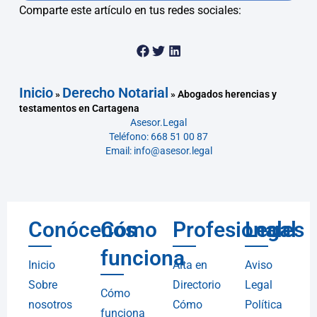
Comparte este artículo en tus redes sociales:
Inicio
Derecho Notarial
»
»
Abogados herencias y
testamentos en Cartagena
Asesor.Legal
Teléfono: 668 51 00 87
Email: info@asesor.legal
Conócenos
Cómo
Profesionales
Legal
funciona
Inicio
Alta en
Aviso
Sobre
Directorio
Legal
Cómo
nosotros
Cómo
Política
funciona