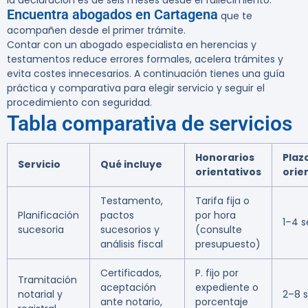
la declaración es de seis meses desde el fallecimiento.
Encuentra abogados en Cartagena
que te
acompañen desde el primer trámite.
Contar con un abogado especialista en herencias y
testamentos reduce errores formales, acelera trámites y
evita costes innecesarios. A continuación tienes una guía
práctica y comparativa para elegir servicio y seguir el
procedimiento con seguridad.
Tabla comparativa de servicios
Honorarios
Plaz
Servicio
Qué incluye
orientativos
orie
Testamento,
Tarifa fija o
Planificación
pactos
por hora
1–4 
sucesoria
sucesorios y
(consulte
análisis fiscal
presupuesto)
Certificados,
P. fijo por
Tramitación
aceptación
expediente o
notarial y
2–8 
ante notario,
porcentaje