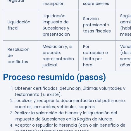
registral
inscripción
sobre bienes
Liquidación
Segú
Servicio
Liquidación
Impuesto de
admi
profesional +
fiscal
Sucesiones y
(habi
tasas fiscales
presentación
mese
Mediación y, si
Por
Varia
Resolución
procede,
actuación o
(des
de
representación
tarifa por
sema
conflictos
judicial
hora
años
Proceso resumido (pasos)
Obtener certificados: defunción, últimas voluntades y
testamento (si existe).
Localizar y recopilar la documentación del patrimonio:
cuentas, inmuebles, vehículos, seguros.
Realizar la valoración de bienes y la liquidación del
Impuesto de Sucesiones en la Región de Murcia.
Aceptar o repudiar la herencia (con o sin beneficio de