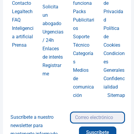
Contacto
funciona
de
Solicita
Legaltech
Packs
Privacida
un
FAQ
Publicitari
d
abogado
Inteligenci
os
Política
Urgencias
a artificial
Soporte
de
/ 24h
Prensa
Técnico
Cookies
Enlaces
Categoría
Condicion
de interés
s
es
Registrar
Medios
Generales
me
de
Confidenc
comunica
ialidad
ción
Sitemap
Suscríbete a nuestro
newsletter para
Suscríbete
mantenerte informado