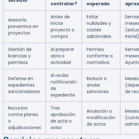
Servicio
contratar?
esperado
apro
Antes de
Evitar
Seman
Asesoría
iniciar
nulidades y
mese
preventiva en
proyecto o
costes
(estud
proyectos
compra
adicionales
inicial
Gestión de
Al preparar
Permiso
Seman
licencias y
obra o
conforme a
meses
permisos
actividad
normativa
Ayunt
Al recibir
Defensa en
Reducir o
Meses
notificación
expedientes
anular
(depe
de
sancionadores
sanciones
de rec
expediente
Recursos
Tras
Anulación o
Meses
contra planes
aprobación
modificación
(cont
o
de acta o
de actos
admini
adjudicaciones
aviso