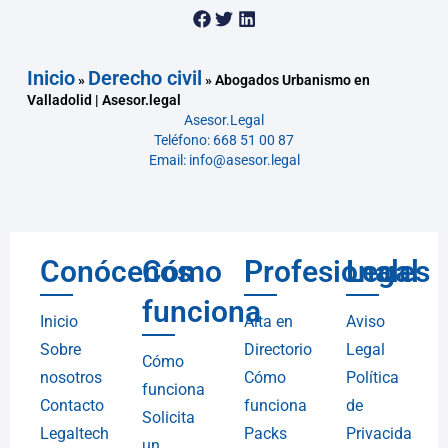
Inicio
Derecho civil
»
»
Abogados Urbanismo en
Valladolid | Asesor.legal
Asesor.Legal
Teléfono: 668 51 00 87
Email: info@asesor.legal
Conócenos
Cómo
Profesionales
Legal
funciona
Inicio
Alta en
Aviso
Sobre
Directorio
Legal
Cómo
nosotros
Cómo
Política
funciona
Contacto
funciona
de
Solicita
Legaltech
Packs
Privacida
un