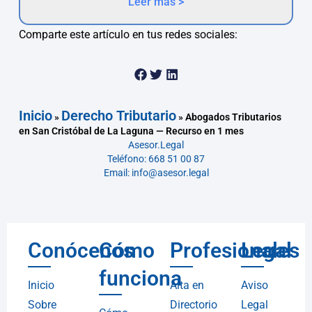
Leer más >
Comparte este artículo en tus redes sociales:
Inicio
Derecho Tributario
»
»
Abogados Tributarios
en San Cristóbal de La Laguna — Recurso en 1 mes
Asesor.Legal
Teléfono: 668 51 00 87
Email: info@asesor.legal
Conócenos
Cómo
Profesionales
Legal
funciona
Inicio
Alta en
Aviso
Sobre
Directorio
Legal