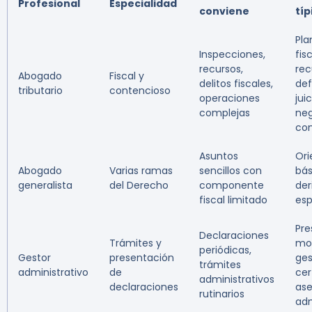
Profesional
Especialidad
conviene
típ
Pla
Inspecciones,
fisc
recursos,
rec
Abogado
Fiscal y
delitos fiscales,
def
tributario
contencioso
operaciones
juic
complejas
neg
co
Asuntos
Ori
Abogado
Varias ramas
sencillos con
bás
generalista
del Derecho
componente
der
fiscal limitado
esp
Pre
Declaraciones
Trámites y
mod
periódicas,
Gestor
presentación
ges
trámites
administrativo
de
cer
administrativos
declaraciones
ase
rutinarios
adm