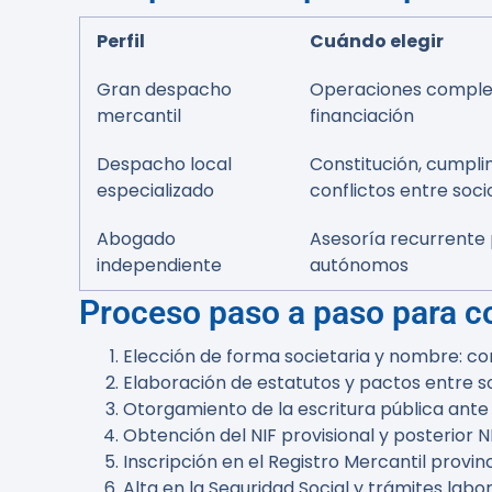
Perfil
Cuándo elegir
Gran despacho
Operaciones complej
mercantil
financiación
Despacho local
Constitución, cumpli
especializado
conflictos entre soci
Abogado
Asesoría recurrente
independiente
autónomos
Proceso paso a paso para c
Elección de forma societaria y nombre: com
Elaboración de estatutos y pactos entre so
Otorgamiento de la escritura pública ante 
Obtención del NIF provisional y posterior NI
Inscripción en el Registro Mercantil provinc
Alta en la Seguridad Social y trámites labo