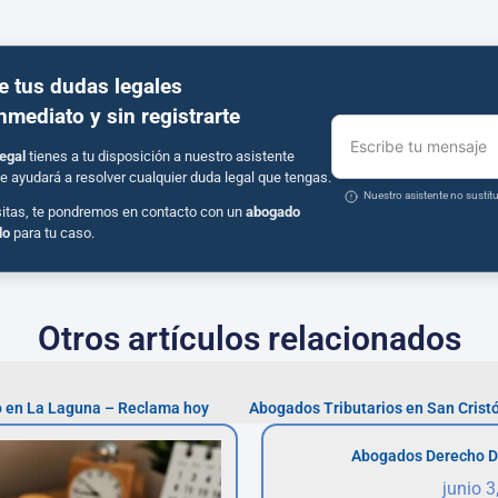
e tus dudas legales
inmediato y sin registrarte
Escribe tu mensaje
egal
tienes a tu disposición a nuestro asistente
e ayudará a resolver cualquier duda legal que tengas.
Nuestro asistente no susti
sitas, te pondremos en contacto con un
abogado
do
para tu caso.
Otros artículos relacionados
o en La Laguna – Reclama hoy
Abogados Derecho D
junio 3