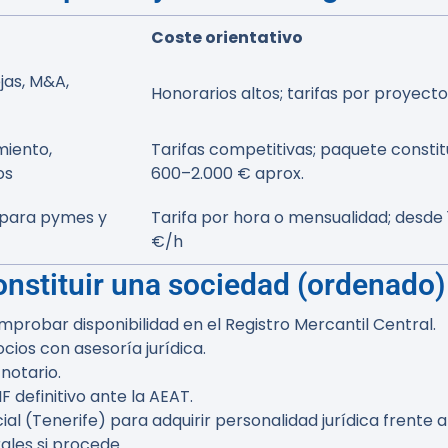
Coste orientativo
as, M&A,
Honorarios altos; tarifas por proyecto
miento,
Tarifas competitivas; paquete constit
os
600–2.000 € aprox.
 para pymes y
Tarifa por hora o mensualidad; desde 
€/h
onstituir una sociedad (ordenado)
probar disponibilidad en el Registro Mercantil Central.
cios con asesoría jurídica.
notario.
F definitivo ante la AEAT.
ial (Tenerife) para adquirir personalidad jurídica frente a
rales si procede.