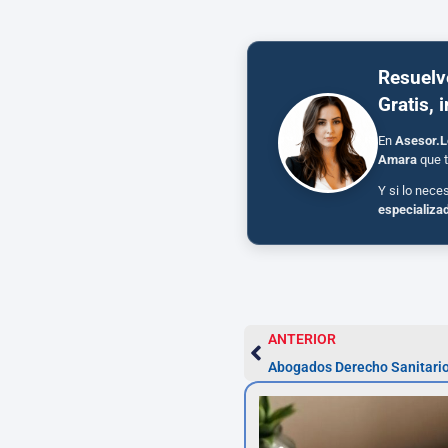
Resuelv
Gratis, 
En
Asesor.L
Amara
que t
Y si lo nece
especializa
ANTERIOR
Abogados Derecho Sanitari