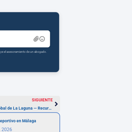
tuye el asesoramiento de un abogado.
SIGUIENTE
Abogados Tributarios en San Cristóbal de La Laguna — Recurso en 1 mes
eportivo en Málaga
, 2026