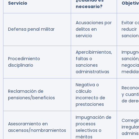
¿Cuándo es
Servicio
Objeti
necesario?
Acusaciones por
Evitar 
Defensa penal militar
delitos en
reducir
servicio
sancion
Apercibimientos,
Impugn
Procedimiento
faltas o
sanción
disciplinario
sanciones
negocia
administrativas
medida
Negativa o
Recono
Reclamación de
cálculo
y cuant
pensiones/beneficios
incorrecto de
de dere
prestaciones
Impugnación de
Corregir
Asesoramiento en
procesos
irregula
ascensos/nombramientos
selectivos o
adminis
méritos