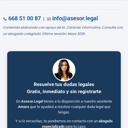
668 51 00 87
info@asesor.legal
📞
| 📧
Contenido elaborado con apoyo de IA. Carácter informativo. Consulte con
un abogado colegiado. Última revisión: Mayo 2026.
Resuelve tus dudas legales
Gratis, inmediato y sin registrarte
En
Asesor.Legal
tienes a tu disposición a nuestro asistente
Amara
que te ayudará a resolver cualquier duda legal que
tengas.
Y si lo necesitas, te pondremos en contacto con un
abogado
especializado
para tu caso.