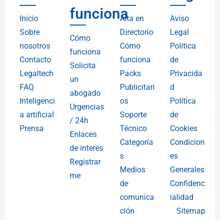
funciona
Inicio
Alta en
Aviso
Sobre
Directorio
Legal
Cómo
nosotros
Cómo
Política
funciona
Contacto
funciona
de
Solicita
Legaltech
Packs
Privacida
un
FAQ
Publicitari
d
abogado
Inteligenci
os
Política
Urgencias
a artificial
Soporte
de
/ 24h
Prensa
Técnico
Cookies
Enlaces
Categoría
Condicion
de interés
s
es
Registrar
Medios
Generales
me
de
Confidenc
comunica
ialidad
ción
Sitemap