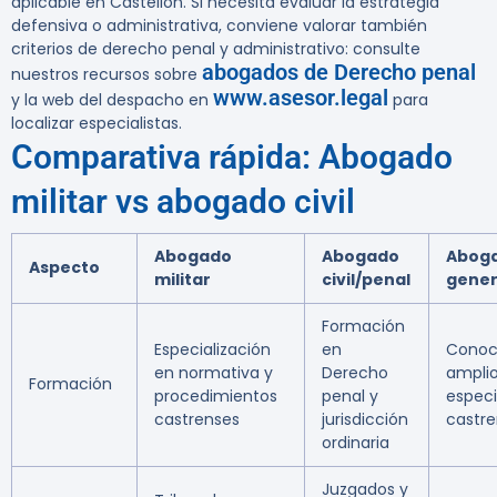
aplicable en Castellón. Si necesita evaluar la estrategia
defensiva o administrativa, conviene valorar también
criterios de derecho penal y administrativo: consulte
abogados de Derecho penal
nuestros recursos sobre
www.asesor.legal
y la web del despacho en
para
localizar especialistas.
Comparativa rápida: Abogado
militar vs abogado civil
Abogado
Abogado
Abog
Aspecto
militar
civil/penal
gener
Formación
Especialización
en
Conoc
en normativa y
Derecho
amplio
Formación
procedimientos
penal y
especi
castrenses
jurisdicción
castr
ordinaria
Juzgados y