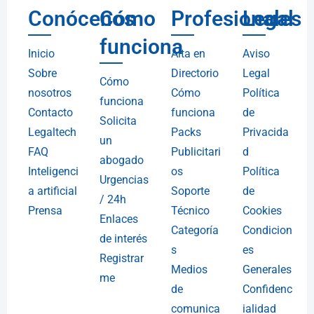
Conócenos
Cómo
Profesionales
Legal
funciona
Inicio
Alta en
Aviso
Sobre
Directorio
Legal
Cómo
nosotros
Cómo
Política
funciona
Contacto
funciona
de
Solicita
Legaltech
Packs
Privacida
un
FAQ
Publicitari
d
abogado
Inteligenci
os
Política
Urgencias
a artificial
Soporte
de
/ 24h
Prensa
Técnico
Cookies
Enlaces
Categoría
Condicion
de interés
s
es
Registrar
Medios
Generales
me
de
Confidenc
comunica
ialidad