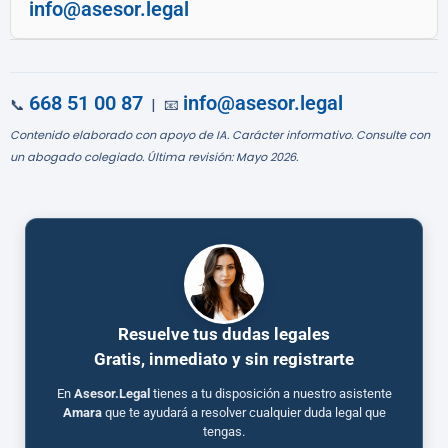
info@asesor.legal
668 51 00 87
info@asesor.legal
📞
| 📧
Contenido elaborado con apoyo de IA. Carácter informativo. Consulte con
un abogado colegiado. Última revisión: Mayo 2026.
Resuelve tus dudas legales
Gratis, inmediato y sin registrarte
En
Asesor.Legal
tienes a tu disposición a nuestro asistente
Amara
que te ayudará a resolver cualquier duda legal que
tengas.