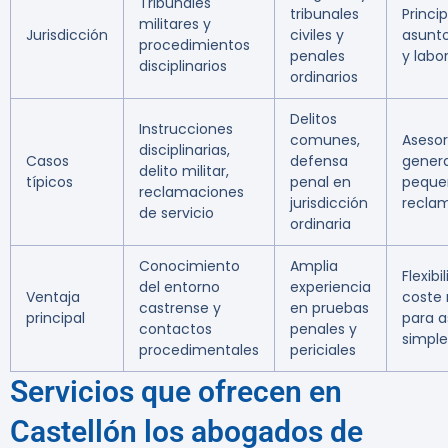
Tribunales
tribunales
Princi
militares y
Jurisdicción
civiles y
asunto
procedimientos
penales
y labo
disciplinarios
ordinarios
Delitos
Instrucciones
comunes,
Aseso
disciplinarias,
Casos
defensa
genera
delito militar,
típicos
penal en
peque
reclamaciones
jurisdicción
recla
de servicio
ordinaria
Conocimiento
Amplia
Flexibi
del entorno
experiencia
Ventaja
coste
castrense y
en pruebas
principal
para a
contactos
penales y
simple
procedimentales
periciales
Servicios que ofrecen en
Castellón los abogados de