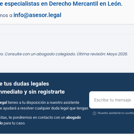
e especialistas en Derecho Mercantil en León.
info@asesor.legal
enos a
o. Consulte con un abogado colegiado. Última revisión: Mayo 2026.
e tus dudas legales
inmediato y sin registrarte
Escribe tu mensaje
egal
tienes a tu disposición a nuestro asistente
e ayudará a resolver cualquier duda legal que tengas.
Nuestro asistente no susti
sitas, te pondremos en contacto con un
abogado
do
para tu caso.