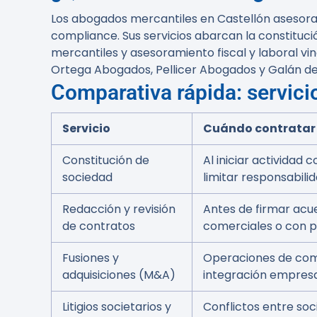
Los abogados mercantiles en Castellón asesora
compliance. Sus servicios abarcan la constituci
mercantiles y asesoramiento fiscal y laboral v
Ortega Abogados
,
Pellicer Abogados
y
Galán d
Comparativa rápida: servici
Servicio
Cuándo contratar
Constitución de
Al iniciar actividad 
sociedad
limitar responsabili
Redacción y revisión
Antes de firmar acu
de contratos
comerciales o con 
Fusiones y
Operaciones de co
adquisiciones (M&A)
integración empresa
Litigios societarios y
Conflictos entre soc