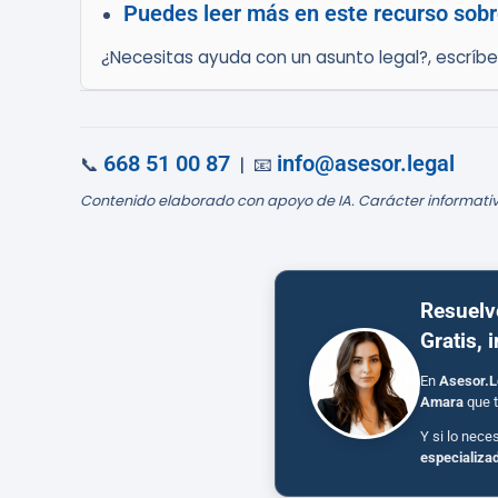
Puedes leer más en este recurso sobr
¿Necesitas ayuda con un asunto legal?, escríb
668 51 00 87
info@asesor.legal
📞
| 📧
Contenido elaborado con apoyo de IA. Carácter informativ
Resuelv
Gratis, 
En
Asesor.L
Amara
que t
Y si lo nece
especializa