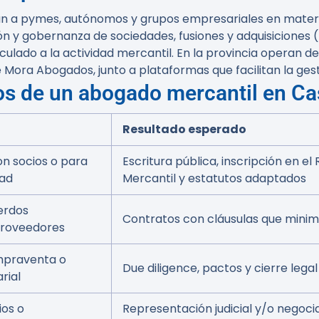
n a pymes, autónomos y grupos empresariales en materia 
ón y gobernanza de sociedades, fusiones y adquisiciones (
inculado a la actividad mercantil. En la provincia opera
e Mora Abogados
, junto a plataformas que facilitan la ge
os de un abogado mercantil en Ca
Resultado esperado
con socios o para
Escritura pública, inscripción en el 
dad
Mercantil y estatutos adaptados
erdos
Contratos con cláusulas que minim
proveedores
mpraventa o
Due diligence, pactos y cierre legal
rial
ios o
Representación judicial y/o negoci