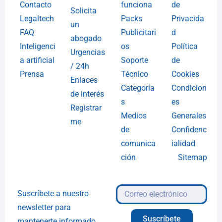
Contacto
funciona
de
Solicita
Legaltech
Packs
Privacida
un
FAQ
Publicitari
d
abogado
Inteligenci
os
Política
Urgencias
a artificial
Soporte
de
/ 24h
Prensa
Técnico
Cookies
Enlaces
Categoría
Condicion
de interés
s
es
Registrar
Medios
Generales
me
de
Confidenc
comunica
ialidad
ción
Sitemap
Suscríbete a nuestro
newsletter para
Suscríbete
mantenerte informado