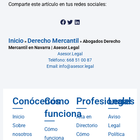
Comparte este artículo en tus redes sociales:
Inicio
Derecho Mercantil
»
»
Abogados Derecho
Mercantil en Navarra | Asesor.Legal
Asesor.Legal
Teléfono: 668 51 00 87
Email: info@asesor.legal
Conócenos
Cómo
Profesionales
Legal
funciona
Inicio
Alta en
Aviso
Sobre
Directorio
Legal
Cómo
nosotros
Cómo
Política
funciona