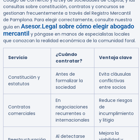
Código de Comercio y la Ley de Sociedades de Capital, y las
consultas sobre constitución, contratos y concursos se
gestionan frecuentemente a través del Registro Mercantil
de Pamplona.
Para elegir correctamente, consulte nuestra
Asesor.Legal sobre cómo elegir abogado
guía en
mercantil
y póngase en manos de especialistas locales
que conozcan la realidad económica de la comunidad foral.
¿Cuándo
Servicio
Ventaja clave
contratar?
Antes de
Evita cláusulas
Constitución y
formalizar la
conflictivas
estatutos
sociedad
entre socios
En
Reduce riesgos
Contratos
negociaciones
de
comerciales
recurrentes o
incumplimiento
internacionales
y litigio
Mejora la
Al detectarse
Reestructuración
viabilidad y