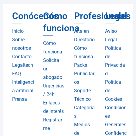
Conócenos
Cómo
Profesionales
Legal
funciona
Inicio
Alta en
Aviso
Sobre
Directorio
Legal
Cómo
nosotros
Cómo
Política
funciona
Contacto
funciona
de
Solicita
Legaltech
Packs
Privacida
un
FAQ
Publicitari
d
abogado
Inteligenci
os
Política
Urgencias
a artificial
Soporte
de
/ 24h
Prensa
Técnico
Cookies
Enlaces
Categoría
Condicion
de interés
s
es
Registrar
Medios
Generales
me
de
Confidenc