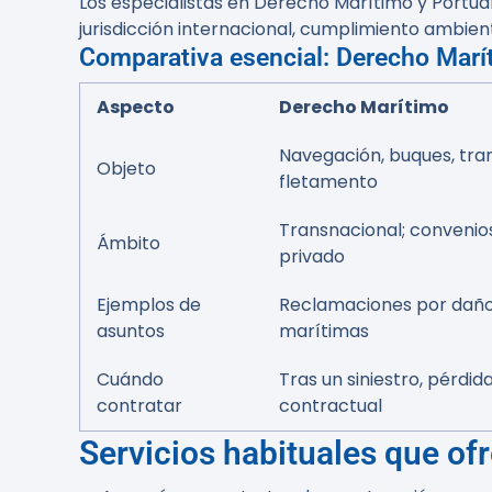
Los especialistas en Derecho Marítimo y Portua
jurisdicción internacional, cumplimiento ambien
Comparativa esencial: Derecho Marí
Aspecto
Derecho Marítimo
Navegación, buques, tra
Objeto
fletamento
Transnacional; convenio
Ámbito
privado
Ejemplos de
Reclamaciones por daños 
asuntos
marítimas
Cuándo
Tras un siniestro, pérdid
contratar
contractual
Servicios habituales que o