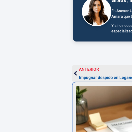
Gratis, 
En
Asesor.L
Amara
que t
Y si lo nece
especializa
ANTERIOR
Impugnar despido en Leganés