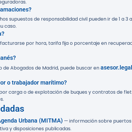
seguradoras.
clamaciones?
hos supuestos de responsabilidad civil pueden ir de 1 a 
u caso.
a?
facturarse por hora, tarifa fija o porcentaje en recuperac
ganés?
asesor.lega
gio de Abogados de Madrid, puede buscar en
or o trabajador marítimo?
ad por carga o de explotación de buques y contratos de f
s.
ndadas
y Agenda Urbana (MITMA)
— información sobre puertos 
va y disposiciones publicadas.