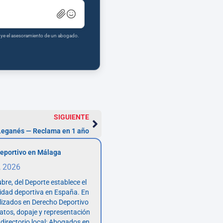
tuye el asesoramiento de un abogado.
SIGUIENTE
Leganés — Reclama en 1 año
eportivo en Málaga
, 2026
bre, del Deporte establece el
vidad deportiva en España. En
lizados en Derecho Deportivo
atos, dopaje y representación
 directorio local: Abogados en