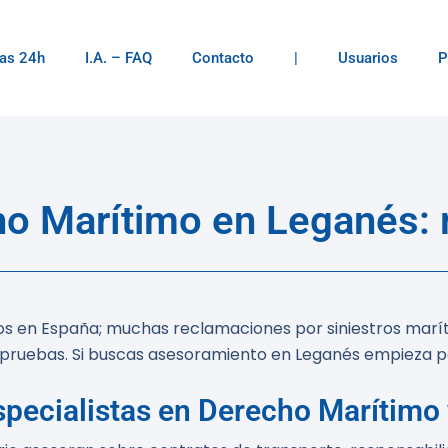
as 24h
I.A. – FAQ
Contacto
|
Usuarios
P
o Marítimo en Leganés: 
tos en España; muchas reclamaciones por siniestros marí
ar pruebas. Si buscas asesoramiento en Leganés empieza 
pecialistas en Derecho Marítimo 