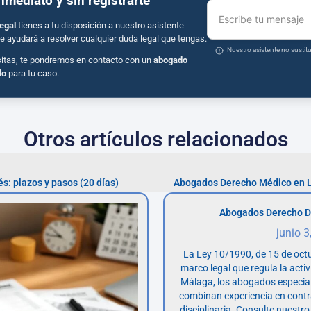
inmediato y sin registrarte
Escribe tu mensaje
egal
tienes a tu disposición a nuestro asistente
e ayudará a resolver cualquier duda legal que tengas.
Nuestro asistente no susti
sitas, te pondremos en contacto con un
abogado
do
para tu caso.
Otros artículos relacionados
: plazos y pasos (20 días)
Abogados Derecho Médico en 
Abogados Derecho D
junio 3
La Ley 10/1990, de 15 de octu
marco legal que regula la acti
Málaga, los abogados especia
combinan experiencia en contr
disciplinaria. Consulte nuestro