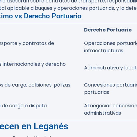
rio asesoran sobre contratos de transporte, responsabili
tal aplicable a buques y operaciones portuarias, y la defe
timo vs Derecho Portuario
Derecho Portuario
nsporte y contratos de
Operaciones portuaria
infraestructuras
s internacionales y derecho
Administrativo y local
de carga, colisiones, pólizas
Concesiones portuaria
portuarias
a de carga o disputa
Al negociar concesion
administrativas
frecen en Leganés