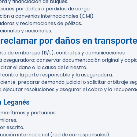
ra y financiación de buques.
iones por daños o pérdidas de carga.
ión a convenios internacionales (OMI).
doras y reclamaciones de pólizas.
acionales y nacionales.
eclamar por daños en transporte
ento de embarque (B/L), contratos y comunicaciones.
la aseguradora; conservar documentación original y copia
ditar el daño o la causa del siniestro.
l contra la parte responsable y la aseguradora.
iciente, preparar demanda judicial o solicitar arbitraje se
ejecutar resoluciones y asegurar el cobro y la recuperac
n Leganés
 marítimos y portuarios.
ilares.
or escrito.
ación internacional (red de corresponsales).