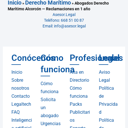
Inicio
Derecho Marítimo
»
»
Abogados Derecho
Marítimo Alcorcón — Reclamaciones en 1 año
Asesor.Legal
Teléfono: 668 51 00 87
Email: info@asesor.legal
Conócenos
Cómo
Profesionales
Legal
funciona
Inicio
Alta en
Aviso
Sobre
Directorio
Legal
Cómo
nosotros
Cómo
Política
funciona
Contacto
funciona
de
Solicita
Legaltech
Packs
Privacida
un
FAQ
Publicitari
d
abogado
Inteligenci
os
Política
Urgencias