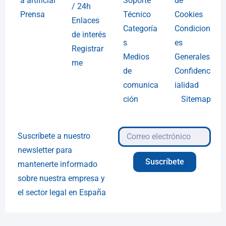
a artificial
Soporte
de
/ 24h
Prensa
Técnico
Cookies
Enlaces
Categoría
Condicion
de interés
s
es
Registrar
Medios
Generales
me
de
Confidenc
comunica
ialidad
ción
Sitemap
Suscríbete a nuestro
newsletter para
Suscríbete
mantenerte informado
sobre nuestra empresa y
el sector legal en España