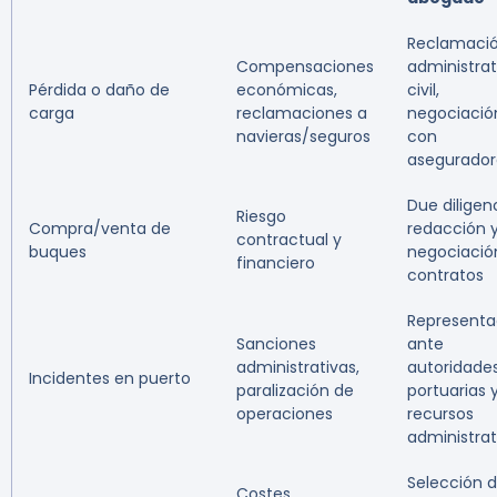
Reclamaci
Compensaciones
administrat
Pérdida o daño de
económicas,
civil,
carga
reclamaciones a
negociació
navieras/seguros
con
asegurador
Due diligen
Riesgo
Compra/venta de
redacción 
contractual y
buques
negociació
financiero
contratos
Representa
Sanciones
ante
administrativas,
autoridade
Incidentes en puerto
paralización de
portuarias 
operaciones
recursos
administrat
Selección 
Costes