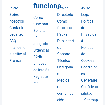
funciona
Inicio
Alta en
Aviso
Sobre
Directorio
Legal
Cómo
nosotros
Cómo
Política
funciona
Contacto
funciona
de
Solicita
Legaltech
Packs
Privacida
un
FAQ
Publicitari
d
abogado
Inteligenci
os
Política
Urgencias
a artificial
Soporte
de
/ 24h
Prensa
Técnico
Cookies
Enlaces
Categoría
Condicion
de interés
s
es
Registrar
Medios
Generales
me
de
Confidenc
comunica
ialidad
ción
Sitemap