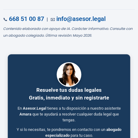
668 51 00 87
info@asesor.legal
📞
| 📧
Contenido elaborado con apoyo de IA. Carácter informativo. Consulte con
un abogado colegiado. Última revisión: Mayo 2026.
Resuelve tus dudas legales
Gratis, inmediato y sin registrarte
En
Asesor.Legal
tienes a tu disposición a nuestro asistente
Amara
que te ayudará a resolver cualquier duda legal que
tengas.
Y si lo necesitas, te pondremos en contacto con un
abogado
especializado
para tu caso.