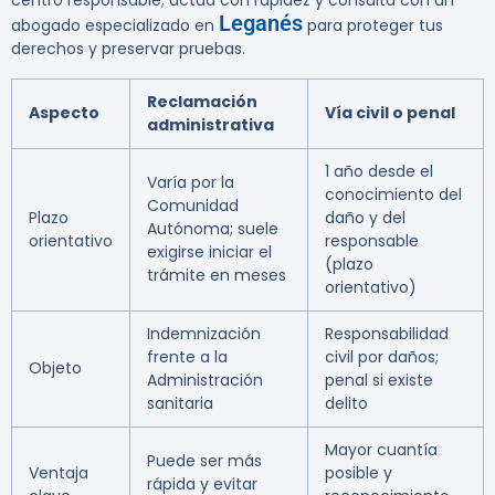
centro responsable; actúa con rapidez y consulta con un
Leganés
abogado especializado en
para proteger tus
derechos y preservar pruebas.
Reclamación
Aspecto
Vía civil o penal
administrativa
1 año desde el
Varía por la
conocimiento del
Comunidad
Plazo
daño y del
Autónoma; suele
orientativo
responsable
exigirse iniciar el
(plazo
trámite en meses
orientativo)
Indemnización
Responsabilidad
frente a la
civil por daños;
Objeto
Administración
penal si existe
sanitaria
delito
Mayor cuantía
Puede ser más
Ventaja
posible y
rápida y evitar