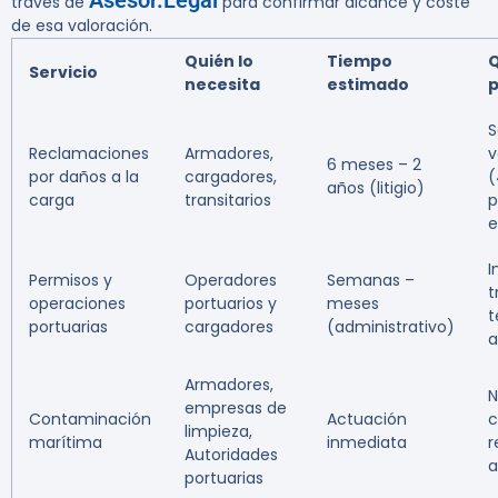
Asesor.Legal
través de
para confirmar alcance y coste
de esa valoración.
Quién lo
Tiempo
Q
Servicio
necesita
estimado
p
S
Reclamaciones
Armadores,
v
6 meses – 2
por daños a la
cargadores,
(
años (litigio)
carga
transitarios
p
e
I
Permisos y
Operadores
Semanas –
t
operaciones
portuarios y
meses
t
portuarias
cargadores
(administrativo)
a
Armadores,
N
empresas de
Contaminación
Actuación
c
limpieza,
marítima
inmediata
r
Autoridades
a
portuarias