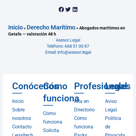
Inicio
Derecho Marítimo
»
»
Abogados marítimos en
Getafe — valoración 48 h
Asesor.Legal
Teléfono: 668 51 00 87
Email: info@asesor.legal
Conócenos
Cómo
Profesionales
Legal
funciona
Inicio
Alta en
Aviso
Sobre
Directorio
Legal
Cómo
nosotros
Cómo
Política
funciona
Contacto
funciona
de
Solicita
Legaltech
Packs
Privacida