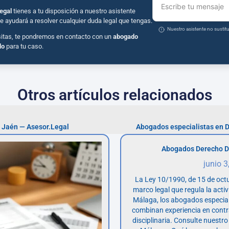
Escribe tu mensaje
egal
tienes a tu disposición a nuestro asistente
e ayudará a resolver cualquier duda legal que tengas.
Nuestro asistente no susti
sitas, te pondremos en contacto con un
abogado
do
para tu caso.
Otros artículos relacionados
 Jaén — Asesor.Legal
Abogados especialistas en D
Abogados Derecho D
junio 3
La Ley 10/1990, de 15 de octu
marco legal que regula la acti
Málaga, los abogados especia
combinan experiencia en contr
disciplinaria. Consulte nuestro