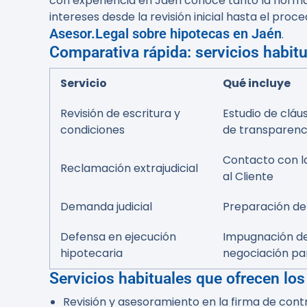
con experiencia en Jaén conoce tanto la normat
intereses desde la revisión inicial hasta el proc
Asesor.Legal sobre hipotecas en Jaén
.
Comparativa rápida: servicios habit
Servicio
Qué incluye
Revisión de escritura y
Estudio de cláu
condiciones
de transparenc
Contacto con la
Reclamación extrajudicial
al Cliente
Demanda judicial
Preparación de 
Defensa en ejecución
Impugnación de
hipotecaria
negociación pa
Servicios habituales que ofrecen los
Revisión y asesoramiento en la firma de cont