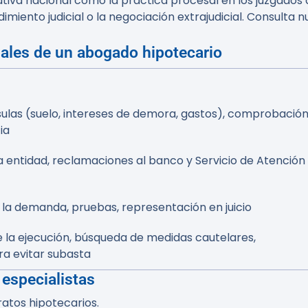
iva nacional como la práctica procesal en los juzgados 
edimiento judicial o la negociación extrajudicial. Consulta
uales de un abogado hipotecario
sulas (suelo, intereses de demora, gastos), comprobació
ia
 entidad, reclamaciones al banco y Servicio de Atención
la demanda, pruebas, representación en juicio
 la ejecución, búsqueda de medidas cautelares,
ra evitar subasta
 especialistas
ratos hipotecarios.