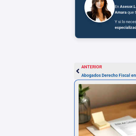
En
Asesor.L
Amara
que t
Y si lo nece
especializa
ANTERIOR
Abogados Derecho Fiscal en