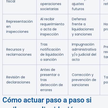
fiscal
operaciones
ajustes
re
societarias
futuros
Al recibir
Defensa
Representación
requerimiento
frente a
Ho
en
o acta de
liquidaciones
pr
inspecciones
inspección
y sanciones
Tras
Impugnación
Pr
Recursos y
notificación
administrativa
re
reclamaciones
de liquidación
y/o judicial del
ta
o sanción
acto
Antes de
presentar o
Corrección y
Revisión de
Ta
tras
prevención de
declaraciones
po
detección de
sanciones
errores
Cómo actuar paso a paso si