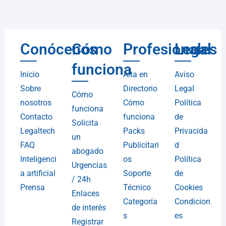
Conócenos
Cómo
Profesionales
Legal
funciona
Inicio
Alta en
Aviso
Sobre
Directorio
Legal
Cómo
nosotros
Cómo
Política
funciona
Contacto
funciona
de
Solicita
Legaltech
Packs
Privacida
un
FAQ
Publicitari
d
abogado
Inteligenci
os
Política
Urgencias
a artificial
Soporte
de
/ 24h
Prensa
Técnico
Cookies
Enlaces
Categoría
Condicion
de interés
s
es
Registrar