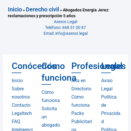
Inicio
Derecho civil
»
»
Abogados Energía Jerez:
reclamaciones y prescripción 5 años
Asesor.Legal
Teléfono: 668 51 00 87
Email: info@asesor.legal
Conócenos
Cómo
Profesionales
Legal
funciona
Inicio
Alta en
Aviso
Sobre
Directorio
Legal
Cómo
nosotros
Cómo
Política
funciona
Contacto
funciona
de
Solicita
Legaltech
Packs
Privacida
un
FAQ
Publicitari
d
abogado
Inteligenci
os
Política