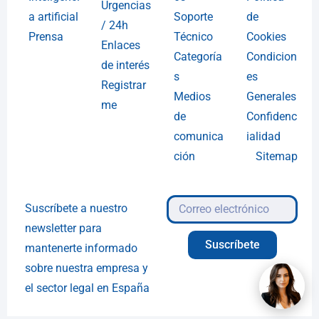
Urgencias
a artificial
Soporte
de
/ 24h
Prensa
Técnico
Cookies
Enlaces
Categoría
Condicion
de interés
s
es
Registrar
Medios
Generales
me
de
Confidenc
comunica
ialidad
ción
Sitemap
Suscríbete a nuestro
newsletter para
Suscríbete
mantenerte informado
sobre nuestra empresa y
el sector legal en España