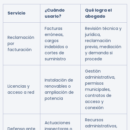
¿Cuándo
Qué logra el
Servicio
usarlo?
abogado
Facturas
Revisión técnica y
erróneas,
jurídica,
Reclamación
cargos
reclamación
por
indebidos o
previa, mediación
facturación
cortes de
y demanda si
suministro
procede
Gestión
administrativa,
Instalación de
permisos
Licencias y
renovables o
municipales,
acceso a red
ampliación de
contratos de
potencia
acceso y
conexión
Recursos
Actuaciones
administrativos,
Defensa ante
inspectoras o