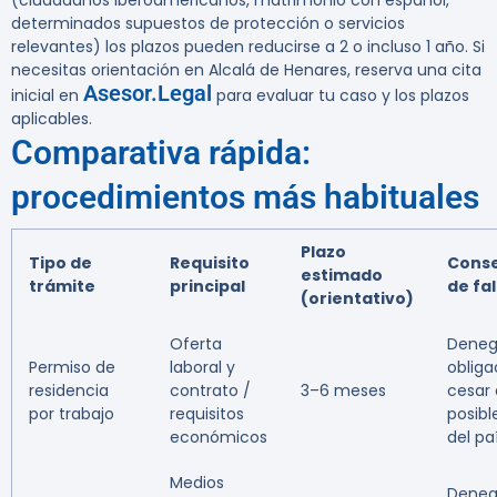
(ciudadanos iberoamericanos, matrimonio con español,
determinados supuestos de protección o servicios
relevantes) los plazos pueden reducirse a 2 o incluso 1 año. Si
necesitas orientación en Alcalá de Henares, reserva una cita
Asesor.Legal
inicial en
para evaluar tu caso y los plazos
aplicables.
Comparativa rápida:
procedimientos más habituales
Plazo
Tipo de
Requisito
Cons
estimado
trámite
principal
de fal
(orientativo)
Oferta
Deneg
Permiso de
laboral y
obliga
residencia
contrato /
3–6 meses
cesar 
por trabajo
requisitos
posibl
económicos
del pa
Medios
Deneg