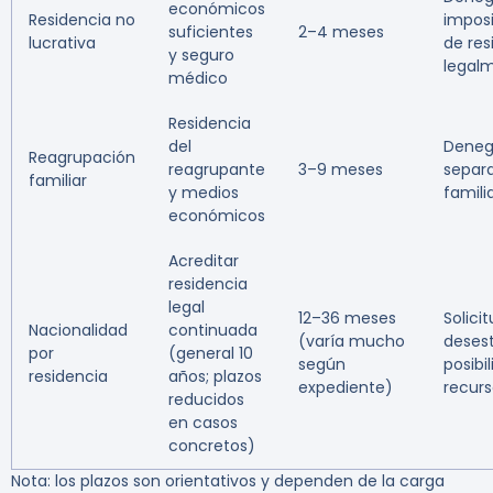
económicos
Residencia no
imposi
suficientes
2–4 meses
lucrativa
de resi
y seguro
legal
médico
Residencia
del
Deneg
Reagrupación
reagrupante
3–9 meses
separ
familiar
y medios
famili
económicos
Acreditar
residencia
legal
12–36 meses
Solici
Nacionalidad
continuada
(varía mucho
deses
por
(general 10
según
posibi
residencia
años; plazos
expediente)
recur
reducidos
en casos
concretos)
Nota:
los plazos son orientativos y dependen de la carga