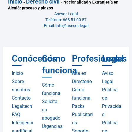
Inicio
Derecho civil
»
»
Nacionalidad y Extranjería en
Alcalá: proceso y plazos
Asesor.Legal
Teléfono: 668 51 00 87
Email: info@asesor.legal
Conócenos
Cómo
Profesionales
Legal
funciona
Inicio
Alta en
Aviso
Sobre
Directorio
Legal
Cómo
nosotros
Cómo
Política
funciona
Contacto
funciona
de
Solicita
Legaltech
Packs
Privacida
un
FAQ
Publicitari
d
abogado
Inteligenci
os
Política
Urgencias
a artificial
Soporte
de