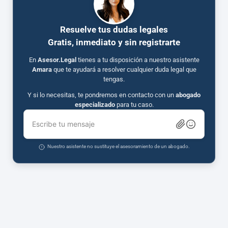
Resuelve tus dudas legales
Gratis, inmediato y sin registrarte
En
Asesor.Legal
tienes a tu disposición a nuestro asistente
Amara
que te ayudará a resolver cualquier duda legal que
tengas.
Y si lo necesitas, te pondremos en contacto con un
abogado
especializado
para tu caso.
Escribe tu mensaje
Nuestro asistente no sustituye el asesoramiento de un abogado.