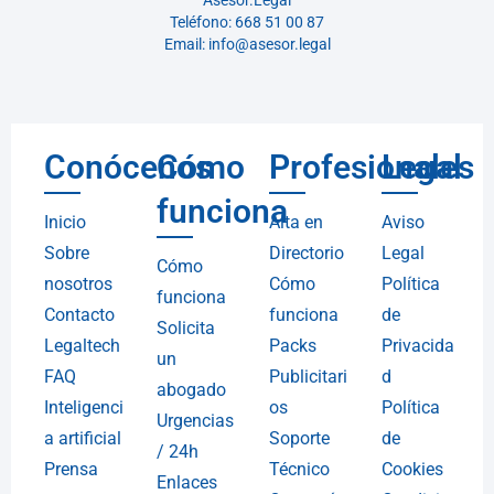
Asesor.Legal
Teléfono: 668 51 00 87
Email: info@asesor.legal
Conócenos
Cómo
Profesionales
Legal
funciona
Inicio
Alta en
Aviso
Sobre
Directorio
Legal
Cómo
nosotros
Cómo
Política
funciona
Contacto
funciona
de
Solicita
Legaltech
Packs
Privacida
un
FAQ
Publicitari
d
abogado
Inteligenci
os
Política
Urgencias
a artificial
Soporte
de
/ 24h
Prensa
Técnico
Cookies
Enlaces