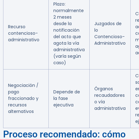
Plazo:
normalmente
C
2 meses
r
desde la
Juzgados de
Recurso
a
notificación
lo
contencioso-
c
del acto que
Contencioso-
administrativo
m
agota la vía
Administrativo
a
administrativa
a
(varía según
caso)
C
s
Negociación /
Órganos
e
pago
Depende de
recaudadores
c
fraccionado y
la fase
o vía
c
recursos
ejecutiva
administrativa
e
alternativos
r
e
Proceso recomendado: cómo