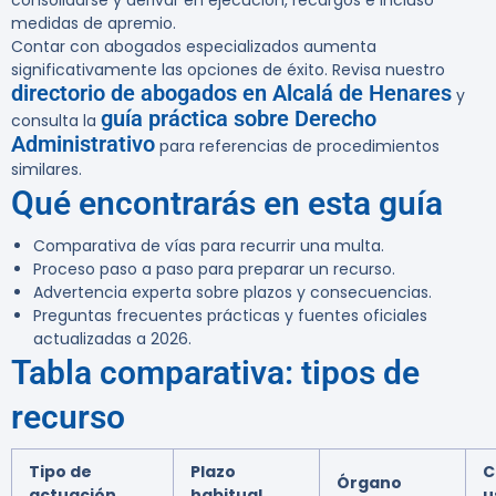
consolidarse y derivar en ejecución, recargos e incluso
medidas de apremio.
Contar con abogados especializados aumenta
significativamente las opciones de éxito. Revisa nuestro
directorio de abogados en Alcalá de Henares
y
guía práctica sobre Derecho
consulta la
Administrativo
para referencias de procedimientos
similares.
Qué encontrarás en esta guía
Comparativa de vías para recurrir una multa.
Proceso paso a paso para preparar un recurso.
Advertencia experta sobre plazos y consecuencias.
Preguntas frecuentes prácticas y fuentes oficiales
actualizadas a 2026.
Tabla comparativa: tipos de
recurso
Tipo de
Plazo
C
Órgano
actuación
habitual
u