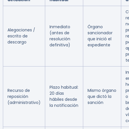
C
r
n
Inmediato
Órgano
Alegaciones /
p
(antes de
sancionador
escrito de
r
resolución
que inició el
descargo
p
definitiva)
expediente
a
p
t
I
e
h
Plazo habitual:
Recurso de
Mismo órgano
p
20 días
reposición
que dictó la
o
hábiles desde
(administrativo)
sanción
b
la notificación
d
v
c