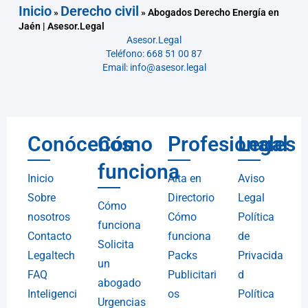
Inicio
Derecho civil
»
»
Abogados Derecho Energía en
Jaén | Asesor.Legal
Asesor.Legal
Teléfono: 668 51 00 87
Email: info@asesor.legal
Conócenos
Cómo
Profesionales
Legal
funciona
Inicio
Alta en
Aviso
Sobre
Directorio
Legal
Cómo
nosotros
Cómo
Política
funciona
Contacto
funciona
de
Solicita
Legaltech
Packs
Privacida
un
FAQ
Publicitari
d
abogado
Inteligenci
os
Política
Urgencias