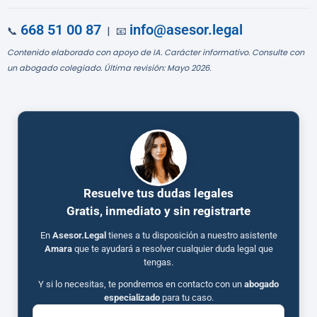
668 51 00 87
info@asesor.legal
📞
| 📧
Contenido elaborado con apoyo de IA. Carácter informativo. Consulte con
un abogado colegiado. Última revisión: Mayo 2026.
Resuelve tus dudas legales
Gratis, inmediato y sin registrarte
En
Asesor.Legal
tienes a tu disposición a nuestro asistente
Amara
que te ayudará a resolver cualquier duda legal que
tengas.
Y si lo necesitas, te pondremos en contacto con un
abogado
especializado
para tu caso.