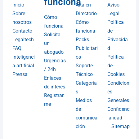
funciona
Inicio
Alta en
Aviso
Sobre
Directorio
Legal
Cómo
nosotros
Cómo
Política
funciona
Contacto
funciona
de
Solicita
Legaltech
Packs
Privacida
un
FAQ
Publicitari
d
abogado
Inteligenci
os
Política
Urgencias
a artificial
Soporte
de
/ 24h
Prensa
Técnico
Cookies
Enlaces
Categoría
Condicion
de interés
s
es
Registrar
Medios
Generales
me
de
Confidenc
comunica
ialidad
ción
Sitemap