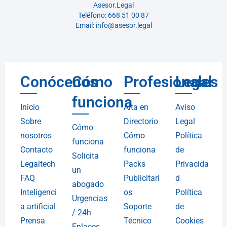
Asesor.Legal
Teléfono: 668 51 00 87
Email: info@asesor.legal
Conócenos
Cómo
Profesionales
Legal
funciona
Inicio
Alta en
Aviso
Sobre
Directorio
Legal
Cómo
nosotros
Cómo
Política
funciona
Contacto
funciona
de
Solicita
Legaltech
Packs
Privacida
un
FAQ
Publicitari
d
abogado
Inteligenci
os
Política
Urgencias
a artificial
Soporte
de
/ 24h
Prensa
Técnico
Cookies
Enlaces