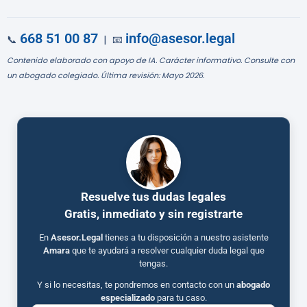
668 51 00 87
info@asesor.legal
📞
| 📧
Contenido elaborado con apoyo de IA. Carácter informativo. Consulte con
un abogado colegiado. Última revisión: Mayo 2026.
Resuelve tus dudas legales
Gratis, inmediato y sin registrarte
En
Asesor.Legal
tienes a tu disposición a nuestro asistente
Amara
que te ayudará a resolver cualquier duda legal que
tengas.
Y si lo necesitas, te pondremos en contacto con un
abogado
especializado
para tu caso.