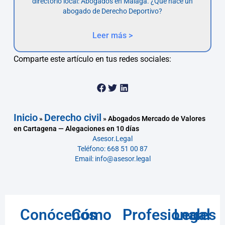
directorio local: Abogados en Málaga. ¿Qué hace un
abogado de Derecho Deportivo?
Leer más >
Comparte este artículo en tus redes sociales:
Inicio
Derecho civil
»
»
Abogados Mercado de Valores
en Cartagena — Alegaciones en 10 días
Asesor.Legal
Teléfono: 668 51 00 87
Email: info@asesor.legal
Conócenos
Cómo
Profesionales
Legal