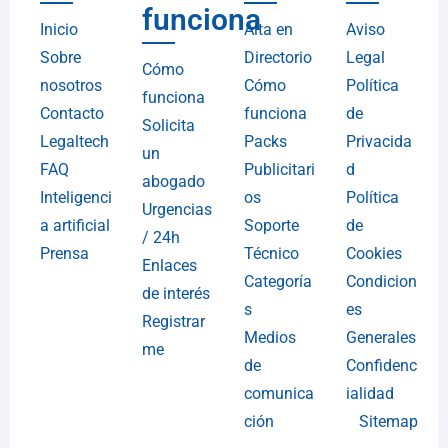
funciona
Inicio
Alta en
Aviso
Sobre
Directorio
Legal
Cómo
nosotros
Cómo
Política
funciona
Contacto
funciona
de
Solicita
Legaltech
Packs
Privacida
un
FAQ
Publicitari
d
abogado
Inteligenci
os
Política
Urgencias
a artificial
Soporte
de
/ 24h
Prensa
Técnico
Cookies
Enlaces
Categoría
Condicion
de interés
s
es
Registrar
Medios
Generales
me
de
Confidenc
comunica
ialidad
ción
Sitemap