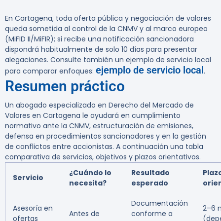
En Cartagena, toda oferta pública y negociación de valores
queda sometida al control de la CNMV y al marco europeo
(MiFID II/MiFIR); si recibe una notificación sancionadora
dispondrá habitualmente de solo 10 días para presentar
alegaciones. Consulte también un ejemplo de servicio local
ejemplo de servicio local
para comparar enfoques:
.
Resumen práctico
Un abogado especializado en Derecho del Mercado de
Valores en Cartagena le ayudará en cumplimiento
normativo ante la CNMV, estructuración de emisiones,
defensa en procedimientos sancionadores y en la gestión
de conflictos entre accionistas. A continuación una tabla
comparativa de servicios, objetivos y plazos orientativos.
¿Cuándo lo
Resultado
Plaz
Servicio
necesita?
esperado
orie
Documentación
Asesoría en
2–6 
Antes de
conforme a
ofertas
(dep