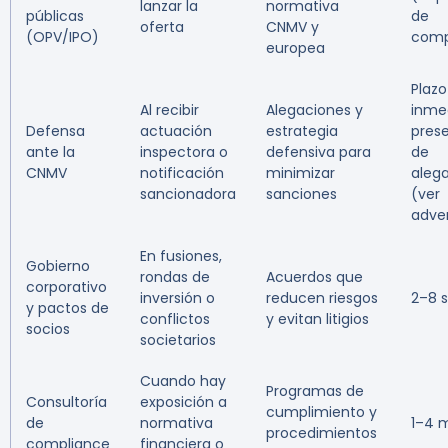
lanzar la
normativa
públicas
de
oferta
CNMV y
(OPV/IPO)
comp
europea
Plazo
Al recibir
Alegaciones y
inme
Defensa
actuación
estrategia
pres
ante la
inspectora o
defensiva para
de
CNMV
notificación
minimizar
aleg
sancionadora
sanciones
(ver
adve
En fusiones,
Gobierno
rondas de
Acuerdos que
corporativo
inversión o
reducen riesgos
2–8 
y pactos de
conflictos
y evitan litigios
socios
societarios
Cuando hay
Programas de
Consultoría
exposición a
cumplimiento y
de
normativa
1–4 
procedimientos
compliance
financiera o