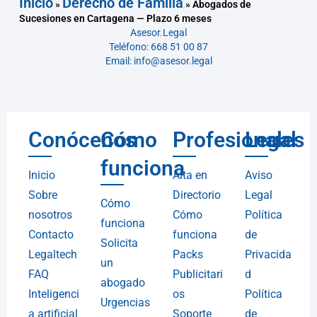
Inicio
Derecho de Familia
»
»
Abogados de
Sucesiones en Cartagena — Plazo 6 meses
Asesor.Legal
Teléfono: 668 51 00 87
Email: info@asesor.legal
Conócenos
Cómo
Profesionales
Legal
funciona
Inicio
Alta en
Aviso
Sobre
Directorio
Legal
Cómo
nosotros
Cómo
Política
funciona
Contacto
funciona
de
Solicita
Legaltech
Packs
Privacida
un
FAQ
Publicitari
d
abogado
Inteligenci
os
Política
Urgencias
a artificial
Soporte
de