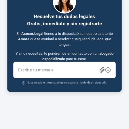
Resuelve tus dudas legales
Gratis, inmediato y sin registrarte
En
Asesor.Legal
tienes a tu disposición a nuestro asistente
Amara
que te ayudará a resolver cualquier duda legal que
tengas.
Y si lo necesitas, te pondremos en contacto con un
abogado
especializado
para tu caso.
Escribe tu mensaje
Nuestro asistente no sustituye el asesoramiento de un abogado.