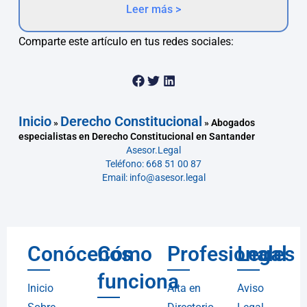
Leer más >
Comparte este artículo en tus redes sociales:
Inicio
Derecho Constitucional
»
»
Abogados
especialistas en Derecho Constitucional en Santander
Asesor.Legal
Teléfono: 668 51 00 87
Email: info@asesor.legal
Conócenos
Cómo
Profesionales
Legal
funciona
Inicio
Alta en
Aviso