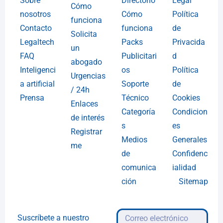
Sobre
Directorio
Legal
Cómo
nosotros
Cómo
Política
funciona
Contacto
funciona
de
Solicita
Legaltech
Packs
Privacida
un
FAQ
Publicitari
d
abogado
Inteligenci
os
Política
Urgencias
a artificial
Soporte
de
/ 24h
Prensa
Técnico
Cookies
Enlaces
Categoría
Condicion
de interés
s
es
Registrar
Medios
Generales
me
de
Confidenc
comunica
ialidad
ción
Sitemap
Suscríbete a nuestro