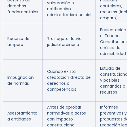
Defensa de
medidas
vulneración o
derechos
cautelares,
notificación
fundamentales
recursos (incl
administrativa/judicial
amparo)
Presentación
el Tribunal
Recurso de
Tras agotar la vía
Constituciona
amparo
judicial ordinaria
análisis de
admisibilidad
Estudio de
Cuando exista
constituciona
Impugnación
afectación directa de
y posibles
de normas
derechos o
demandas o
competencias
recursos
Antes de aprobar
Informes
Asesoramiento
normativas o actos
preventivos y
a entidades
con impacto
propuestas d
constitucional
redacción leg