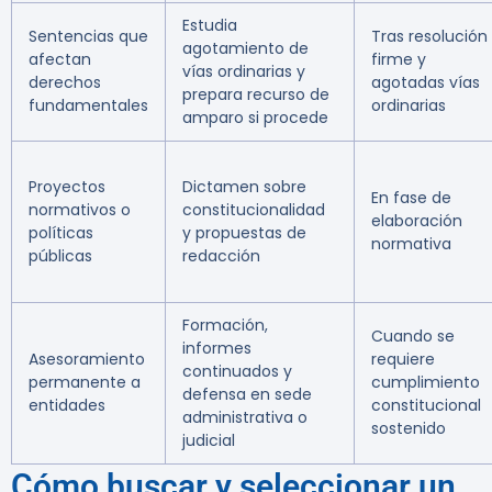
Estudia
Sentencias que
Tras resolución
agotamiento de
afectan
firme y
vías ordinarias y
derechos
agotadas vías
prepara recurso de
fundamentales
ordinarias
amparo si procede
Proyectos
Dictamen sobre
En fase de
normativos o
constitucionalidad
elaboración
políticas
y propuestas de
normativa
públicas
redacción
Formación,
Cuando se
informes
Asesoramiento
requiere
continuados y
permanente a
cumplimiento
defensa en sede
entidades
constitucional
administrativa o
sostenido
judicial
Cómo buscar y seleccionar un