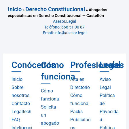
Inicio
Derecho Constitucional
»
»
Abogados
especialistas en Derecho Constitucional — Castellón
Asesor.Legal
Teléfono: 668 51 00 87
Email: info@asesor.legal
Conócenos
Cómo
Profesionales
Legal
funciona
Inicio
Alta en
Aviso
Sobre
Directorio
Legal
Cómo
nosotros
Cómo
Política
funciona
Contacto
funciona
de
Solicita
Legaltech
Packs
Privacida
un
FAQ
Publicitari
d
abogado
Inteligenci
os
Política