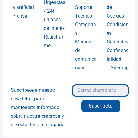
Urgencias
a artificial
Soporte
de
/ 24h
Prensa
Técnico
Cookies
Enlaces
Categoría
Condicion
de interés
s
es
Registrar
Medios
Generales
me
de
Confidenc
comunica
ialidad
ción
Sitemap
Suscríbete a nuestro
newsletter para
Suscríbete
mantenerte informado
sobre nuestra empresa y
el sector legal en España