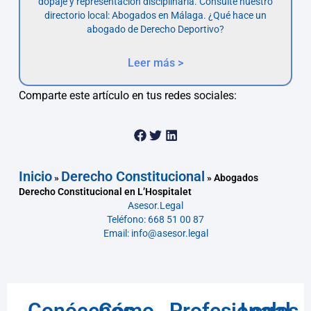
dopaje y representación disciplinaria. Consulte nuestro
directorio local: Abogados en Málaga. ¿Qué hace un
abogado de Derecho Deportivo?
Leer más >
Comparte este artículo en tus redes sociales:
Inicio
Derecho Constitucional
»
»
Abogados
Derecho Constitucional en L’Hospitalet
Asesor.Legal
Teléfono: 668 51 00 87
Email: info@asesor.legal
Conócenos
Cómo
Profesionales
Legal