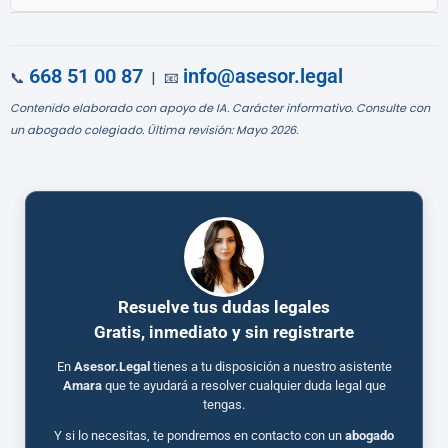
668 51 00 87
info@asesor.legal
📞
| 📧
Contenido elaborado con apoyo de IA. Carácter informativo. Consulte con
un abogado colegiado. Última revisión: Mayo 2026.
Resuelve tus dudas legales
Gratis, inmediato y sin registrarte
En
Asesor.Legal
tienes a tu disposición a nuestro asistente
Amara
que te ayudará a resolver cualquier duda legal que
tengas.
Y si lo necesitas, te pondremos en contacto con un
abogado