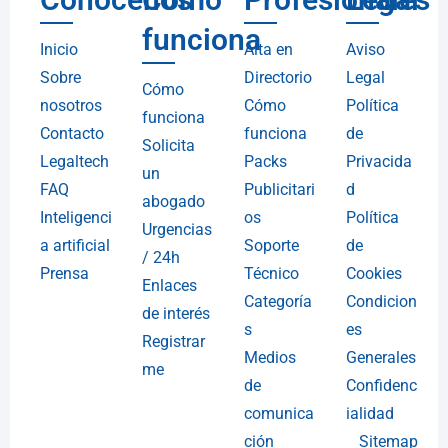
funciona
Inicio
Alta en
Aviso
Sobre
Directorio
Legal
Cómo
nosotros
Cómo
Política
funciona
Contacto
funciona
de
Solicita
Legaltech
Packs
Privacida
un
FAQ
Publicitari
d
abogado
Inteligenci
os
Política
Urgencias
a artificial
Soporte
de
/ 24h
Prensa
Técnico
Cookies
Enlaces
Categoría
Condicion
de interés
s
es
Registrar
Medios
Generales
me
de
Confidenc
comunica
ialidad
ción
Sitemap