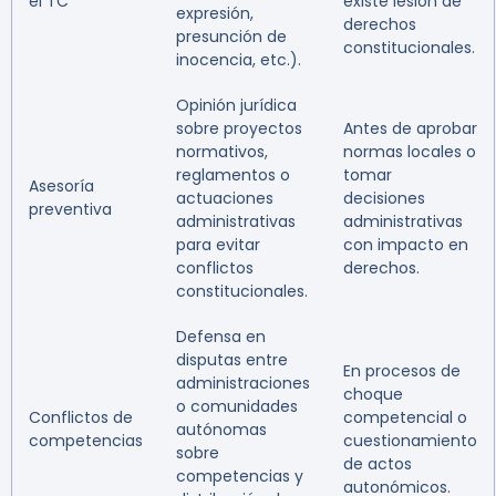
el TC
existe lesión de
expresión,
derechos
presunción de
constitucionales.
inocencia, etc.).
Opinión jurídica
sobre proyectos
Antes de aprobar
normativos,
normas locales o
reglamentos o
tomar
Asesoría
actuaciones
decisiones
preventiva
administrativas
administrativas
para evitar
con impacto en
conflictos
derechos.
constitucionales.
Defensa en
disputas entre
En procesos de
administraciones
choque
o comunidades
Conflictos de
competencial o
autónomas
competencias
cuestionamiento
sobre
de actos
competencias y
autonómicos.