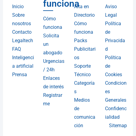
funciona
Inicio
Alta en
Aviso
Sobre
Directorio
Legal
Cómo
nosotros
Cómo
Política
funciona
Contacto
funciona
de
Solicita
Legaltech
Packs
Privacida
un
FAQ
Publicitari
d
abogado
Inteligenci
os
Política
Urgencias
a artificial
Soporte
de
/ 24h
Prensa
Técnico
Cookies
Enlaces
Categoría
Condicion
de interés
s
es
Registrar
Medios
Generales
me
de
Confidenc
comunica
ialidad
ción
Sitemap