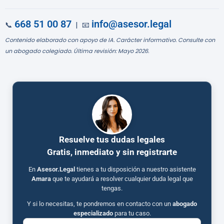
668 51 00 87
info@asesor.legal
📞
| 📧
Contenido elaborado con apoyo de IA. Carácter informativo. Consulte con
un abogado colegiado. Última revisión: Mayo 2026.
Resuelve tus dudas legales
Gratis, inmediato y sin registrarte
En
Asesor.Legal
tienes a tu disposición a nuestro asistente
Amara
que te ayudará a resolver cualquier duda legal que
tengas.
Y si lo necesitas, te pondremos en contacto con un
abogado
especializado
para tu caso.