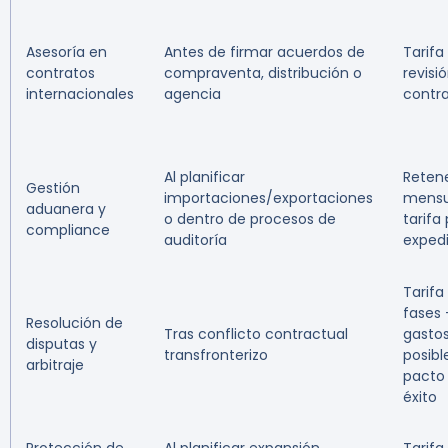
Asesoría en
Antes de firmar acuerdos de
Tarifa 
contratos
compraventa, distribución o
revisi
internacionales
agencia
contr
Al planificar
Reten
Gestión
importaciones/exportaciones
mensu
aduanera y
o dentro de procesos de
tarifa
compliance
auditoría
exped
Tarifa
fases 
Resolución de
Tras conflicto contractual
gastos
disputas y
transfronterizo
posibl
arbitraje
pacto
éxito