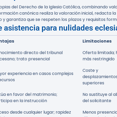
opias del Derecho de la Iglesia Católica, combinando valo
ación canónica realiza la valoración inicial, redacta la 
o y garantiza que se respeten los plazos y requisitos for
e asistencia para nulidades eclesi
ntajas
Limitaciones
ocimiento directo del tribunal
Oferta limitada; 
cesano; trato presencial
más restringido
Coste y
yor experiencia en casos complejos
desplazamiento
ecursos
superiores
úa en favor del matrimonio;
No sustituye al 
ticipa en la instrucción
del solicitante
eso desde cualquier lugar; rapidez
Menos presenci