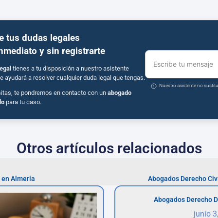
e tus dudas legales
inmediato y sin registrarte
Escribe tu mensaje
egal
tienes a tu disposición a nuestro asistente
e ayudará a resolver cualquier duda legal que tengas.
Nuestro asistente no susti
sitas, te pondremos en contacto con un
abogado
do
para tu caso.
Otros artículos relacionados
 en Almería
Abogados Derecho Civi
Abogados Derecho D
junio 3