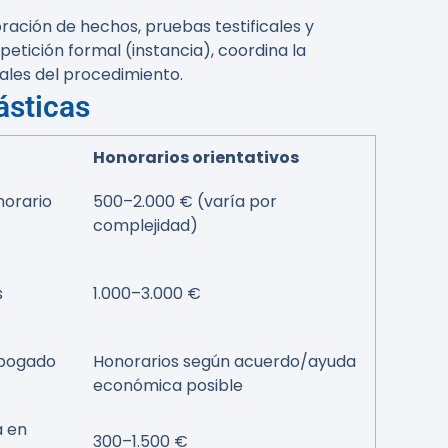
ración de hechos, pruebas testificales y
petición formal (instancia), coordina la
males del procedimiento.
ásticas
Honorarios orientativos
horario
500–2.000 € (varía por
complejidad)
s
1.000–3.000 €
abogado
Honorarios según acuerdo/ayuda
económica posible
a en
300–1.500 €