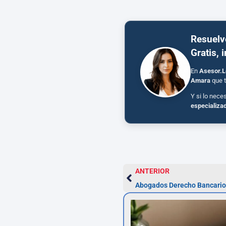
Resuelv
Gratis, 
En
Asesor.L
Amara
que t
Y si lo nece
especializa
ANTERIOR
Abogados Derecho Bancario