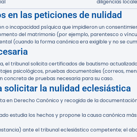
ial
diligencias local
s en las peticiones de nulidad
ión o incapacidad psíquica que impidieron un consentimien
mento del matrimonio (por ejemplo, parentesco o víncul
ntal (cuando la forma canónica era exigible y no se cump
cesaria
, el tribunal solicita certificados de bautismo actualiza
tajes psicológicos, pruebas documentales (correos, mensa
ón concreta de pruebas necesaria para su caso.
solicitar la nulidad eclesiástica
sta en Derecho Canónico y recogida de la documentación 
etrado estudia los hechos y propone la causa canónica má
nstancia) ante el tribunal eclesiástico competente; el a