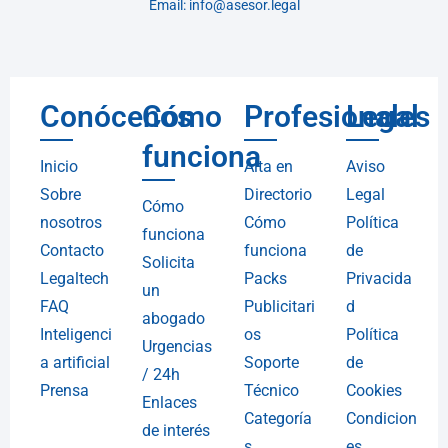
Email: info@asesor.legal
Conócenos
Cómo
Profesionales
Legal
funciona
Inicio
Alta en
Aviso
Sobre
Directorio
Legal
Cómo
nosotros
Cómo
Política
funciona
Contacto
funciona
de
Solicita
Legaltech
Packs
Privacida
un
FAQ
Publicitari
d
abogado
Inteligenci
os
Política
Urgencias
a artificial
Soporte
de
/ 24h
Prensa
Técnico
Cookies
Enlaces
Categoría
Condicion
de interés
s
es