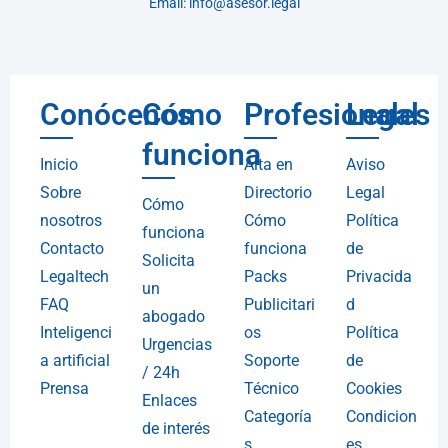
Email: info@asesor.legal
Conócenos
Cómo
Profesionales
Legal
funciona
Inicio
Alta en
Aviso
Sobre
Directorio
Legal
Cómo
nosotros
Cómo
Política
funciona
Contacto
funciona
de
Solicita
Legaltech
Packs
Privacida
un
FAQ
Publicitari
d
abogado
Inteligenci
os
Política
Urgencias
a artificial
Soporte
de
/ 24h
Prensa
Técnico
Cookies
Enlaces
Categoría
Condicion
de interés
s
es