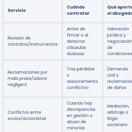
Cuándo
Qué aport
Servicio
contratar
el abogad
Antes de
Valoración
firmar o al
jurídica y
Revisión de
detectar
negociació
contratos/instrumentos
cláusulas
de
dudosas
condicione
Tras pérdidas
Demanda
Reclamaciones por
o
civil y
mala praxis/advice
asesoramiento
reclamació
negligent
conflictivo
de daños
Cuando hay
Mediación,
discrepancias
Conflictos entre
arbitraje o
en gestión o
socios/accionistas
litigio
abuso de
societario
minorías