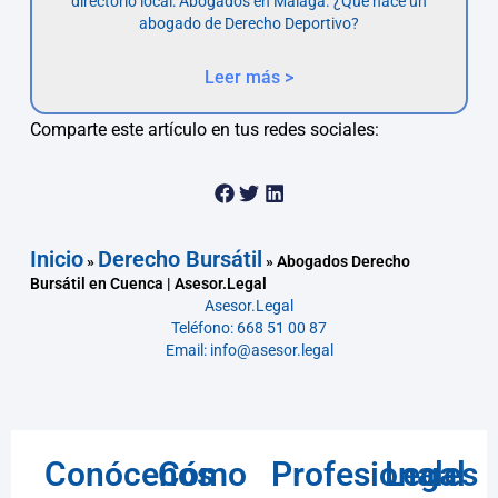
directorio local: Abogados en Málaga. ¿Qué hace un
abogado de Derecho Deportivo?
Leer más >
Comparte este artículo en tus redes sociales:
Inicio
Derecho Bursátil
»
»
Abogados Derecho
Bursátil en Cuenca | Asesor.Legal
Asesor.Legal
Teléfono: 668 51 00 87
Email: info@asesor.legal
Conócenos
Cómo
Profesionales
Legal