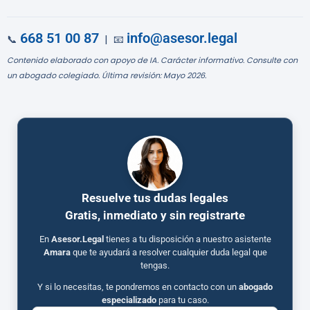
668 51 00 87
info@asesor.legal
📞
| 📧
Contenido elaborado con apoyo de IA. Carácter informativo. Consulte con
un abogado colegiado. Última revisión: Mayo 2026.
Resuelve tus dudas legales
Gratis, inmediato y sin registrarte
En
Asesor.Legal
tienes a tu disposición a nuestro asistente
Amara
que te ayudará a resolver cualquier duda legal que
tengas.
Y si lo necesitas, te pondremos en contacto con un
abogado
especializado
para tu caso.