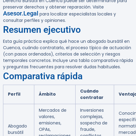
Derecho Bursátil en Cuenca puede ser determinante para
preservar derechos y obtener reparación. Visite
Asesor.Legal
para localizar especialistas locales y
consultar perfiles y opiniones.
Resumen ejecutivo
Esta guía práctica explica qué hace un abogado bursátil en
Cuenca, cuándo contratarlo, el proceso típico de actuación
(con pasos ordenados), criterios de selección y riesgos
temporales concretos. Incluye una tabla comparativa rápida
y preguntas frecuentes para resolver dudas habituales.
Comparativa rápida
Cuándo
Perfil
Ámbito
Ventaj
contratar
Mercados de
Inversiones
Conoci
valores,
complejas,
específi
emisiones,
sospecha de
Abogado
normati
OPAs,
fraude,
bursátil
mercad
reclamaciones
conflictos