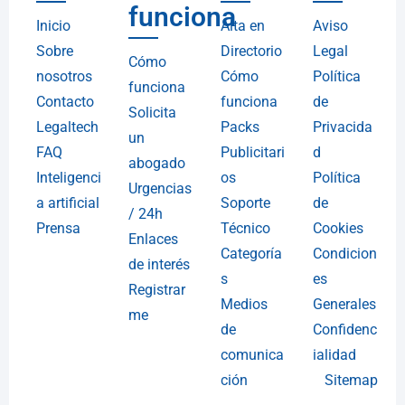
funciona
Inicio
Alta en
Aviso
Sobre
Directorio
Legal
Cómo
nosotros
Cómo
Política
funciona
Contacto
funciona
de
Solicita
Legaltech
Packs
Privacida
un
FAQ
Publicitari
d
abogado
Inteligenci
os
Política
Urgencias
a artificial
Soporte
de
/ 24h
Prensa
Técnico
Cookies
Enlaces
Categoría
Condicion
de interés
s
es
Registrar
Medios
Generales
me
de
Confidenc
comunica
ialidad
ción
Sitemap