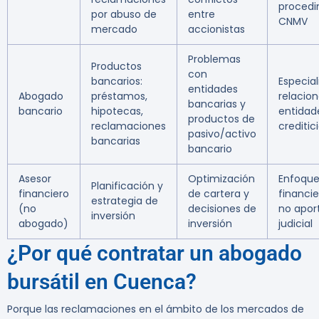
procedi
por abuso de
entre
CNMV
mercado
accionistas
Problemas
Productos
con
bancarios:
Especia
entidades
Abogado
préstamos,
relacio
bancarias y
bancario
hipotecas,
entidad
productos de
reclamaciones
creditic
pasivo/activo
bancarias
bancario
Asesor
Optimización
Enfoqu
Planificación y
financiero
de cartera y
financie
estrategia de
(no
decisiones de
no apor
inversión
abogado)
inversión
judicial
¿Por qué contratar un abogado
bursátil en Cuenca?
Porque las reclamaciones en el ámbito de los mercados de