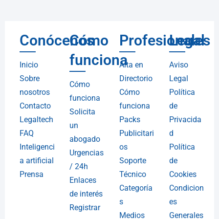
Conócenos
Cómo
Profesionales
Legal
funciona
Inicio
Alta en
Aviso
Sobre
Directorio
Legal
Cómo
nosotros
Cómo
Política
funciona
Contacto
funciona
de
Solicita
Legaltech
Packs
Privacida
un
FAQ
Publicitari
d
abogado
Inteligenci
os
Política
Urgencias
a artificial
Soporte
de
/ 24h
Prensa
Técnico
Cookies
Enlaces
Categoría
Condicion
de interés
s
es
Registrar
Medios
Generales