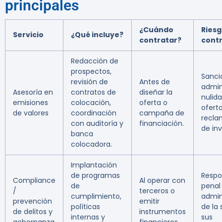
principales
¿Cuándo
Riesg
Servicio
¿Qué incluye?
contratar?
cont
Redacción de
prospectos,
Sanci
revisión de
Antes de
admini
Asesoría en
contratos de
diseñar la
nulida
emisiones
colocación,
oferta o
ofert
de valores
coordinación
campaña de
recla
con auditoría y
financiación.
de inv
banca
colocadora.
Implantación
de programas
Respo
Compliance
Al operar con
de
penal
/
terceros o
cumplimiento,
admin
prevención
emitir
políticas
de la
de delitos y
instrumentos
internas y
sus