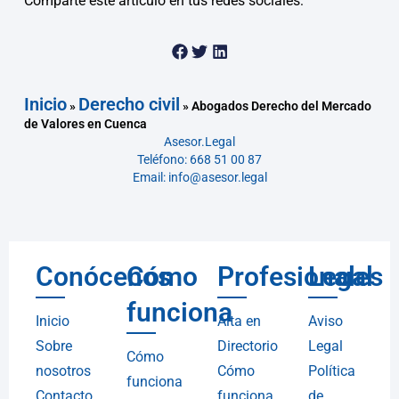
Comparte este artículo en tus redes sociales:
Inicio
Derecho civil
»
»
Abogados Derecho del Mercado
de Valores en Cuenca
Asesor.Legal
Teléfono: 668 51 00 87
Email: info@asesor.legal
Conócenos
Cómo
Profesionales
Legal
funciona
Inicio
Alta en
Aviso
Sobre
Directorio
Legal
Cómo
nosotros
Cómo
Política
funciona
Contacto
funciona
de