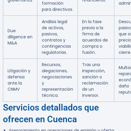
gobernanza
financieros.
formación
admin
para directivos.
Análisis legal
En la fase
Descu
de activos,
previa a la
pasiv
Due
pasivos,
firma de
que a
diligence en
contratos y
acuerdos de
precio
M&A
contingencias
compra o
viabil
regulatorias.
fusión.
cierre
Recursos,
Tras una
Multas
Litigación y
alegaciones,
inspección,
repar
defensa
negociaciones
sanción o
econó
ante la
y
reclamación
daño
CNMV
representación
de un
reput
técnica.
inversor.
Servicios detallados que
ofrecen en Cuenca
Asesoramiento en operaciones de emisión y oferta