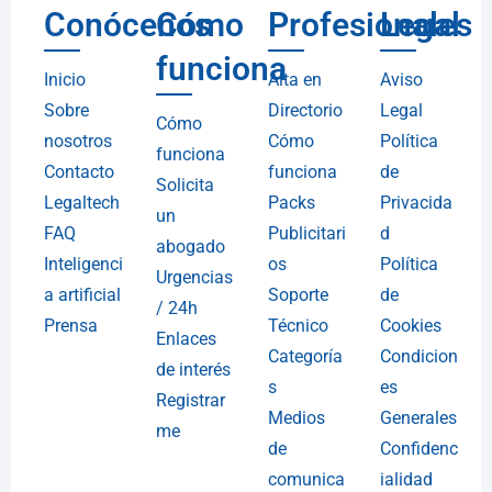
Conócenos
Cómo
Profesionales
Legal
funciona
Inicio
Alta en
Aviso
Sobre
Directorio
Legal
Cómo
nosotros
Cómo
Política
funciona
Contacto
funciona
de
Solicita
Legaltech
Packs
Privacida
un
FAQ
Publicitari
d
abogado
Inteligenci
os
Política
Urgencias
a artificial
Soporte
de
/ 24h
Prensa
Técnico
Cookies
Enlaces
Categoría
Condicion
de interés
s
es
Registrar
Medios
Generales
me
de
Confidenc
comunica
ialidad