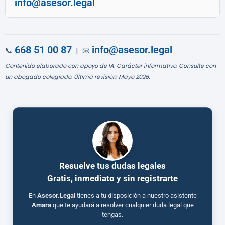
info@asesor.legal
668 51 00 87
info@asesor.legal
📞
| 📧
Contenido elaborado con apoyo de IA. Carácter informativo. Consulte con
un abogado colegiado. Última revisión: Mayo 2026.
Resuelve tus dudas legales
Gratis, inmediato y sin registrarte
En
Asesor.Legal
tienes a tu disposición a nuestro asistente
Amara
que te ayudará a resolver cualquier duda legal que
tengas.