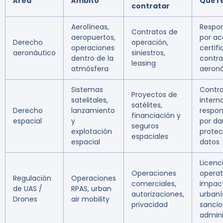
Área
Ámbito
Qué r
contratar
Aerolíneas,
Respon
Contratos de
aeropuertos,
por ac
Derecho
operación,
operaciones
certif
aeronáutico
siniestros,
dentro de la
contra
leasing
atmósfera
aeroná
Sistemas
Contr
Proyectos de
satelitales,
intern
satélites,
Derecho
lanzamiento
respon
financiación y
espacial
y
por da
seguros
explotación
protec
espaciales
espacial
datos
Licenc
Operaciones
operat
Regulación
Operaciones
comerciales,
impac
de UAS /
RPAS, urban
autorizaciones,
urbaní
Drones
air mobility
privacidad
sanci
admini