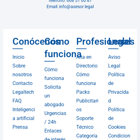
Teléfono: 668 51 00 87
Email: info@asesor.legal
Conócenos
Cómo
Profesionales
Legal
funciona
Inicio
Alta en
Aviso
Sobre
Directorio
Legal
Cómo
nosotros
Cómo
Política
funciona
Contacto
funciona
de
Solicita
Legaltech
Packs
Privacida
un
FAQ
Publicitari
d
abogado
Inteligenci
os
Política
Urgencias
a artificial
Soporte
de
/ 24h
Prensa
Técnico
Cookies
Enlaces
Categoría
Condicion
de interés