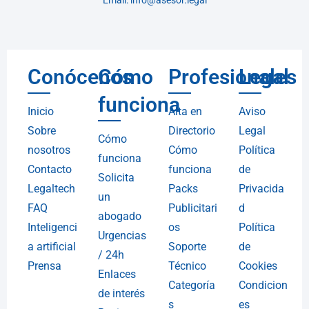
Email: info@asesor.legal
Conócenos
Cómo
Profesionales
Legal
funciona
Inicio
Alta en
Aviso
Sobre
Directorio
Legal
Cómo
nosotros
Cómo
Política
funciona
Contacto
funciona
de
Solicita
Legaltech
Packs
Privacida
un
FAQ
Publicitari
d
abogado
Inteligenci
os
Política
Urgencias
a artificial
Soporte
de
/ 24h
Prensa
Técnico
Cookies
Enlaces
Categoría
Condicion
de interés
s
es