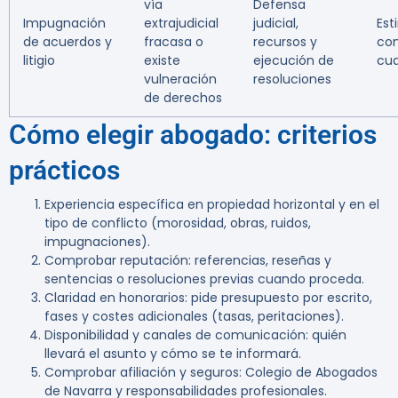
vía
Defensa
Impugnación
extrajudicial
judicial,
Est
de acuerdos y
fracasa o
recursos y
com
litigio
existe
ejecución de
cua
vulneración
resoluciones
de derechos
Cómo elegir abogado: criterios
prácticos
Experiencia específica en propiedad horizontal y en el
tipo de conflicto (morosidad, obras, ruidos,
impugnaciones).
Comprobar reputación: referencias, reseñas y
sentencias o resoluciones previas cuando proceda.
Claridad en honorarios: pide presupuesto por escrito,
fases y costes adicionales (tasas, peritaciones).
Disponibilidad y canales de comunicación: quién
llevará el asunto y cómo se te informará.
Comprobar afiliación y seguros: Colegio de Abogados
de Navarra y responsabilidades profesionales.