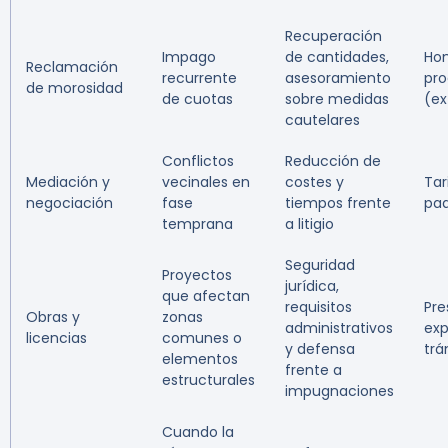
Recuperación
Impago
de cantidades,
Hon
Reclamación
recurrente
asesoramiento
pro
de morosidad
de cuotas
sobre medidas
(ex
cautelares
Conflictos
Reducción de
Mediación y
vecinales en
costes y
Tar
negociación
fase
tiempos frente
pa
temprana
a litigio
Seguridad
Proyectos
jurídica,
que afectan
requisitos
Pre
Obras y
zonas
administrativos
exp
licencias
comunes o
y defensa
trá
elementos
frente a
estructurales
impugnaciones
Cuando la