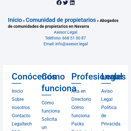
Inicio
Comunidad de propietarios
»
»
Abogados
de comunidades de propietarios en Navarra
Asesor.Legal
Teléfono: 668 51 00 87
Email: info@asesor.legal
Conócenos
Cómo
Profesionales
Legal
funciona
Inicio
Alta en
Aviso
Sobre
Directorio
Legal
Cómo
nosotros
Cómo
Política
funciona
Contacto
funciona
de
Solicita
Legaltech
Packs
Privacida
un