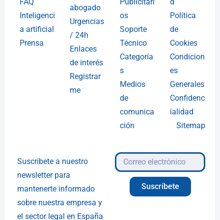
FAQ
Publicitari
d
abogado
Inteligenci
os
Política
Urgencias
a artificial
Soporte
de
/ 24h
Prensa
Técnico
Cookies
Enlaces
Categoría
Condicion
de interés
s
es
Registrar
Medios
Generales
me
de
Confidenc
comunica
ialidad
ción
Sitemap
Suscríbete a nuestro
newsletter para
Suscríbete
mantenerte informado
sobre nuestra empresa y
el sector legal en España