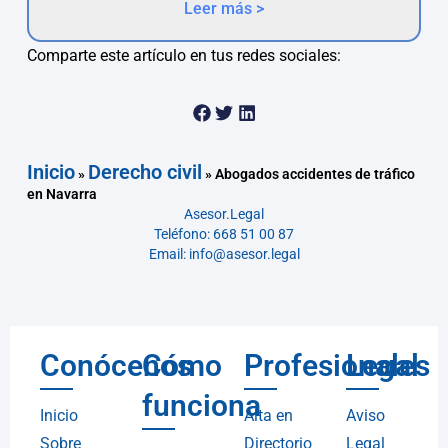
Leer más >
Comparte este artículo en tus redes sociales:
Inicio
Derecho civil
»
»
Abogados accidentes de tráfico
en Navarra
Asesor.Legal
Teléfono: 668 51 00 87
Email: info@asesor.legal
Conócenos
Cómo
Profesionales
Legal
funciona
Inicio
Alta en
Aviso
Sobre
Directorio
Legal