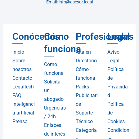
Email: info@asesor.legal
Conócenos
Cómo
Profesionales
Legal
funciona
Inicio
Alta en
Aviso
Sobre
Directorio
Legal
Cómo
nosotros
Cómo
Política
funciona
Contacto
funciona
de
Solicita
Legaltech
Packs
Privacida
un
FAQ
Publicitari
d
abogado
Inteligenci
os
Política
Urgencias
a artificial
Soporte
de
/ 24h
Prensa
Técnico
Cookies
Enlaces
Categoría
Condicion
de interés
s
es