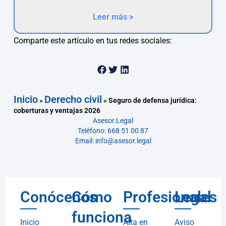
Leer más >
Comparte este artículo en tus redes sociales:
Inicio
Derecho civil
»
»
Seguro de defensa jurídica:
coberturas y ventajas 2026
Asesor.Legal
Teléfono: 668 51 00 87
Email: info@asesor.legal
Conócenos
Cómo
Profesionales
Legal
funciona
Inicio
Alta en
Aviso