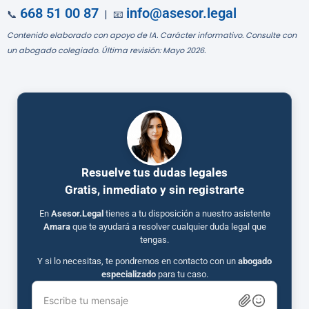
668 51 00 87
info@asesor.legal
📞
| 📧
Contenido elaborado con apoyo de IA. Carácter informativo. Consulte con
un abogado colegiado. Última revisión: Mayo 2026.
Resuelve tus dudas legales
Gratis, inmediato y sin registrarte
En
Asesor.Legal
tienes a tu disposición a nuestro asistente
Amara
que te ayudará a resolver cualquier duda legal que
tengas.
Y si lo necesitas, te pondremos en contacto con un
abogado
especializado
para tu caso.
Escribe tu mensaje