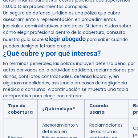
determinante para evitar costes judiciales que superen los
10.000 € en procedimientos complejos.
Un seguro de defensa jurídica es una póliza que cubre
asesoramiento y representación en procedimientos
judiciales, administrativos o arbitrales. Si tienes dudas sobre
cómo elegir profesional dentro de la cobertura, consulta
elegir abogado
nuestra guía sobre
para saber cuándo
puedes designar letrado propio.
¿Qué cubre y por qué interesa?
En términos generales, las pólizas incluyen defensa penal por
actos derivados de la actividad cotidiana, reclamaciones por
daños, conflictos contractuales, defensa laboral y, en
algunas modalidades, asistencia en casos de negligencia
médica o consumo. A continuación se muestra una tabla
comparativa para elegir con criterio:
Tipo de
Cuándo
B
¿Qué incluye?
cobertura
usarla
pr
Asesoramiento y
Reclamaciones
C
defensa en
de consumo,
pr