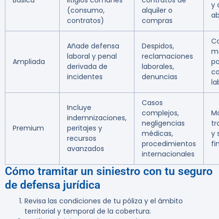
Básica
litigios comunes
contratos de
y 
(consumo,
alquiler o
a
contratos)
compras
Co
Añade defensa
Despidos,
m
laboral y penal
reclamaciones
Ampliada
pa
derivada de
laborales,
co
incidentes
denuncias
la
Casos
Incluye
complejos,
M
indemnizaciones,
negligencias
tr
Premium
peritajes y
médicas,
y 
recursos
procedimientos
fi
avanzados
internacionales
Cómo tramitar un siniestro con tu seguro
de defensa jurídica
Revisa las condiciones de tu póliza y el ámbito
territorial y temporal de la cobertura.