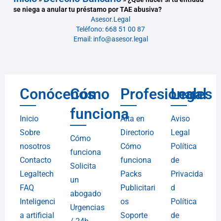
se niega a anular tu préstamo por TAE abusiva?
Asesor.Legal
Teléfono: 668 51 00 87
Email: info@asesor.legal
Conócenos
Cómo
Profesionales
Legal
funciona
Inicio
Alta en
Aviso
Sobre
Directorio
Legal
Cómo
nosotros
Cómo
Política
funciona
Contacto
funciona
de
Solicita
Legaltech
Packs
Privacida
un
FAQ
Publicitari
d
abogado
Inteligenci
os
Política
Urgencias
a artificial
Soporte
de