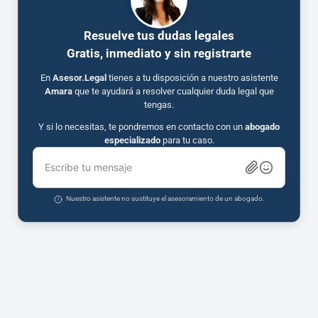
Resuelve tus dudas legales
Gratis, inmediato y sin registrarte
En
Asesor.Legal
tienes a tu disposición a nuestro asistente
Amara
que te ayudará a resolver cualquier duda legal que
tengas.
Y si lo necesitas, te pondremos en contacto con un
abogado
especializado
para tu caso.
Escribe tu mensaje
Nuestro asistente no sustituye el asesoramiento de un abogado.