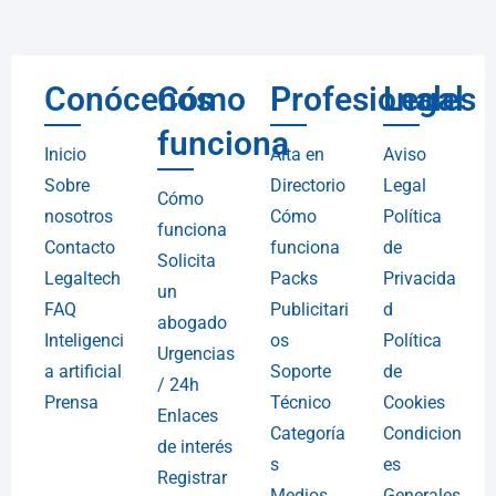
Conócenos
Cómo
Profesionales
Legal
funciona
Inicio
Alta en
Aviso
Sobre
Directorio
Legal
Cómo
nosotros
Cómo
Política
funciona
Contacto
funciona
de
Solicita
Legaltech
Packs
Privacida
un
FAQ
Publicitari
d
abogado
Inteligenci
os
Política
Urgencias
a artificial
Soporte
de
/ 24h
Prensa
Técnico
Cookies
Enlaces
Categoría
Condicion
de interés
s
es
Registrar
Medios
Generales