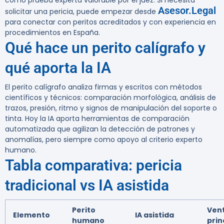
como prueba experta valorable por el juez. Si necesita
Asesor.Legal
solicitar una pericia, puede empezar desde
para conectar con peritos acreditados y con experiencia en
procedimientos en España.
Qué hace un perito calígrafo y
qué aporta la IA
El perito calígrafo analiza firmas y escritos con métodos
científicos y técnicos: comparación morfológica, análisis de
trazos, presión, ritmo y signos de manipulación del soporte o
tinta. Hoy la IA aporta herramientas de comparación
automatizada que agilizan la detección de patrones y
anomalías, pero siempre como apoyo al criterio experto
humano.
Tabla comparativa: pericia
tradicional vs IA asistida
Perito
Ven
Elemento
IA asistida
humano
prin