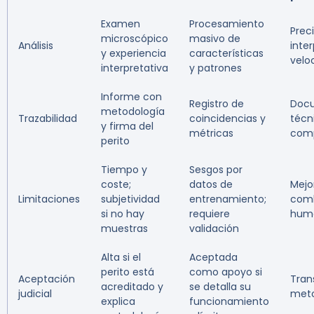
Examen
Procesamiento
Prec
microscópico
masivo de
Análisis
inte
y experiencia
características
velo
interpretativa
y patrones
Informe con
Registro de
Doc
metodología
Trazabilidad
coincidencias y
técn
y firma del
métricas
comp
perito
Tiempo y
Sesgos por
coste;
datos de
Mejo
Limitaciones
subjetividad
entrenamiento;
comb
si no hay
requiere
huma
muestras
validación
Alta si el
Aceptada
perito está
como apoyo si
Aceptación
Tran
acreditado y
se detalla su
judicial
meto
explica
funcionamiento