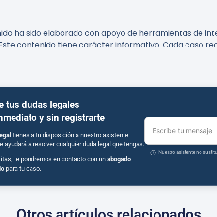
ido ha sido elaborado con apoyo de herramientas de inteli
Este contenido tiene carácter informativo. Cada caso req
e tus dudas legales
inmediato y sin registrarte
Escribe tu mensaje
egal
tienes a tu disposición a nuestro asistente
e ayudará a resolver cualquier duda legal que tengas.
Nuestro asistente no susti
sitas, te pondremos en contacto con un
abogado
do
para tu caso.
Otros artículos relacionados