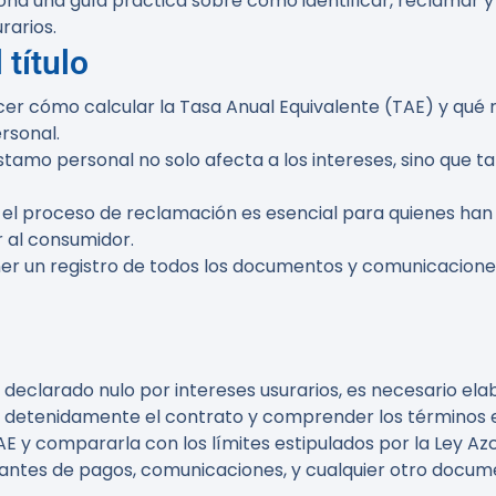
iona una guía práctica sobre cómo identificar, reclamar 
rarios.
 título
cer cómo calcular la Tasa Anual Equivalente (TAE) y qué 
rsonal.
éstamo personal no solo afecta a los intereses, sino que t
 el proceso de reclamación es esencial para quienes han 
r al consumidor.
er un registro de todos los documentos y comunicacione
eclarado nulo por intereses usurarios, es necesario elabo
r detenidamente el contrato y comprender los términos 
AE y compararla con los límites estipulados por la Ley Az
ficantes de pagos, comunicaciones, y cualquier otro docum